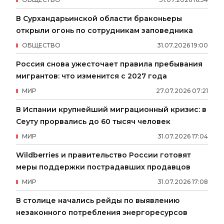
В Сурхандарьинской области браконьеры
открыли огонь по сотрудникам заповедника
ОБЩЕСТВО
31
.
07
.
2026
19
:
00
Россия снова ужесточает правила пребывания
мигрантов: что изменится с 2027 года
МИР
27
.
07
.
2026
07
:
21
В Испании крупнейший миграционный кризис: в
Сеуту прорвались до 60 тысяч человек
МИР
31
.
07
.
2026
17
:
04
Wildberries и правительство России готовят
меры поддержки пострадавших продавцов
МИР
31
.
07
.
2026
17
:
08
В столице начались рейды по выявлению
незаконного потребления энергоресурсов