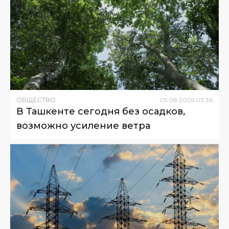
ОБЩЕСТВО
05
.
08
.
2026
03
:
36
В Ташкенте сегодня без осадков,
возможно усиление ветра