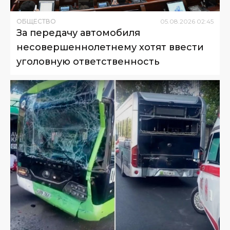
ОБЩЕСТВО
05
.
08
.
2026
02
:
45
За передачу автомобиля
несовершеннолетнему хотят ввести
уголовную ответственность