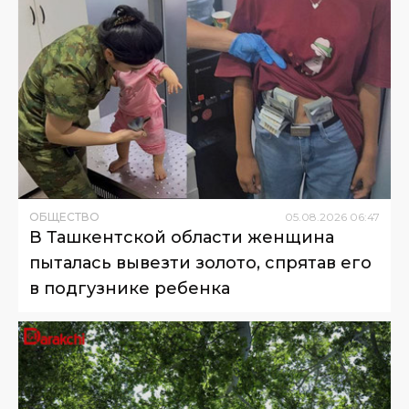
ОБЩЕСТВО
05
.
08
.
2026
06
:
47
В Ташкентской области женщина
пыталась вывезти золото, спрятав его
в подгузнике ребенка