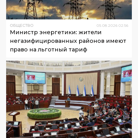
ОБЩЕСТВО
05
.
08
.
2026
02
:
56
Министр энергетики: жители
негазифицированных районов имеют
право на льготный тариф