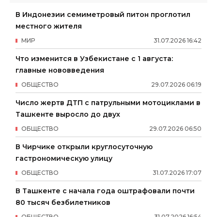
В Индонезии семиметровый питон проглотил
местного жителя
МИР
31
.
07
.
2026
16
:
42
Что изменится в Узбекистане с 1 августа:
главные нововведения
ОБЩЕСТВО
29
.
07
.
2026
06
:
19
Число жертв ДТП с патрульными мотоциклами в
Ташкенте выросло до двух
ОБЩЕСТВО
29
.
07
.
2026
06
:
50
В Чирчике открыли круглосуточную
гастрономическую улицу
ОБЩЕСТВО
31
.
07
.
2026
17
:
07
В Ташкенте с начала года оштрафовали почти
80 тысяч безбилетников
ОБЩЕСТВО
31
.
07
.
2026
16
:
54