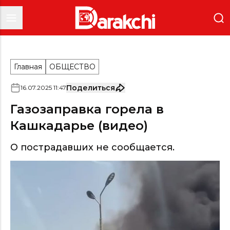
Главная
ОБЩЕСТВО
Поделиться
16
.
07
.
2025
11
:
47
Газозаправка горела в
Кашкадарье (видео)
О пострадавших не сообщается.