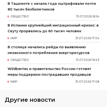
В Ташкенте с начала года оштрафовали почти
80 тысяч безбилетников
ОБЩЕСТВО
31
.
07
.
2026
16
:
54
В Испании крупнейший миграционный кризис: в
Сеуту прорвались до 60 тысяч человек
МИР
31
.
07
.
2026
17
:
04
В столице начались рейды по выявлению
незаконного потребления энергоресурсов
ОБЩЕСТВО
31
.
07
.
2026
16
:
43
Wildberries и правительство России готовят
меры поддержки пострадавших продавцов
МИР
31
.
07
.
2026
17
:
08
Другие новости