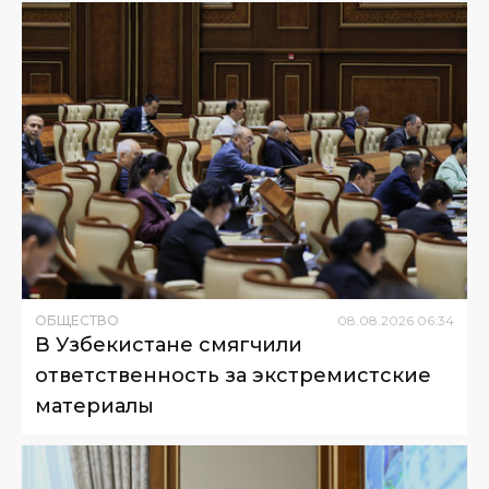
ОБЩЕСТВО
08
.
08
.
2026
06
:
34
В Узбекистане смягчили
ответственность за экстремистские
материалы