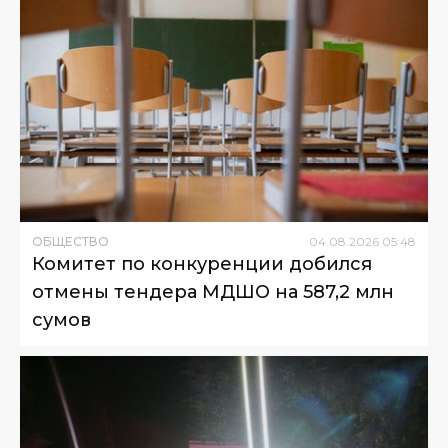
ОБЩЕСТВО
04
.
08
.
2026
05
:
48
Комитет по конкуренции добился
отмены тендера МДШО на 587,2 млн
сумов