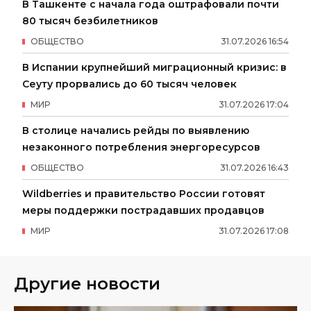
В Ташкенте с начала года оштрафовали почти
80 тысяч безбилетников
ОБЩЕСТВО
31
.
07
.
2026
16
:
54
В Испании крупнейший миграционный кризис: в
Сеуту прорвались до 60 тысяч человек
МИР
31
.
07
.
2026
17
:
04
В столице начались рейды по выявлению
незаконного потребления энергоресурсов
ОБЩЕСТВО
31
.
07
.
2026
16
:
43
Wildberries и правительство России готовят
меры поддержки пострадавших продавцов
МИР
31
.
07
.
2026
17
:
08
Другие новости