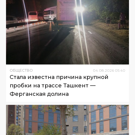
ОБЩЕСТВО
04
.
08
.
2026
05
:
40
Стала известна причина крупной
пробки на трассе Ташкент —
Ферганская долина