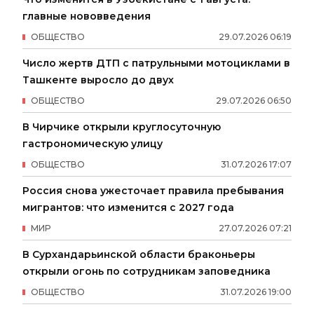
главные нововведения
ОБЩЕСТВО
29
.
07
.
2026
06
:
19
Число жертв ДТП с патрульными мотоциклами в
Ташкенте выросло до двух
ОБЩЕСТВО
29
.
07
.
2026
06
:
50
В Чирчике открыли круглосуточную
гастрономическую улицу
ОБЩЕСТВО
31
.
07
.
2026
17
:
07
Россия снова ужесточает правила пребывания
мигрантов: что изменится с 2027 года
МИР
27
.
07
.
2026
07
:
21
В Сурхандарьинской области браконьеры
открыли огонь по сотрудникам заповедника
ОБЩЕСТВО
31
.
07
.
2026
19
:
00