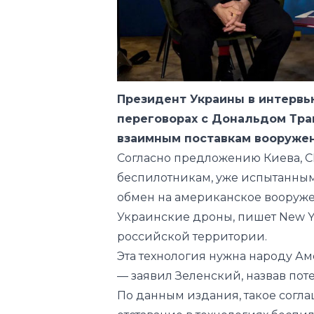
Президент Украины в интервь
переговорах с Дональдом Тр
взаимным поставкам вооружен
Согласно предложению Киева, С
беспилотникам, уже испытанным
обмен на американское вооруж
Украинские дроны, пишет New Yo
российской территории.
Эта технология нужна народу Ам
— заявил Зеленский, назвав по
По данным издания, такое согл
отставание в технологиях беспил
14 июля Трамп объявил о договор
европейские страны будут заку