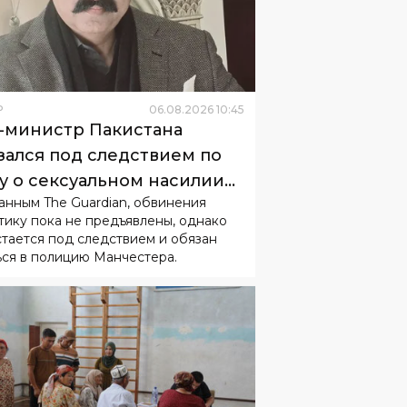
Р
06
.
08
.
2026
10
:
45
-министр Пакистана
зался под следствием по
у о сексуальном насилии
анным The Guardian, обвинения
 детьми
тику пока не предъявлены, однако
стается под следствием и обязан
ься в полицию Манчестера.