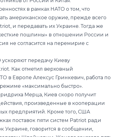
iot, и передавать их Украине. Тогда же
жесткие пошлины» в отношении России и
сия не согласится на перемирие с
О
ускоряют
передачу Киеву
iot. Как отметил верховный
 в Европе Алексус Гринкевич, работа по
 режиме «максимально быстро».
ридриха Мерца, Киев скоро получит
действия, произведенные в кооперации
ых предприятий. Кроме того, США
ах поставок пяти систем Patriot ради
ок Украине,
говорится
в сообщении,
оветом Швейцарии. Женева заказала пять
авки должны были начаться в 2027-м.