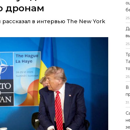
о
б
25
Д
в
25
Т
Т
т
25
В
п
31
.
С
н
з