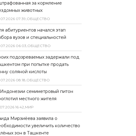
штрафованная за кормление
ездомных животных
.
07
.
2026
07
:
39
,
ОБЩЕСТВО
ля абитуриентов начался этап
ыбора вузов и специальностей
.
07
.
2026
06
:
03
,
ОБЩЕСТВО
роих подозреваемых задержали под
ашкентом при попытке продать
онну соляной кислоты
.
07
.
2026
08
:
18
,
ОБЩЕСТВО
 Индонезии семиметровый питон
роглотил местного жителя
07
.
2026
16
:
42
,
МИР
аида Мирзиёева заявила о
еобходимости увеличить количество
елёных зон в Ташкенте