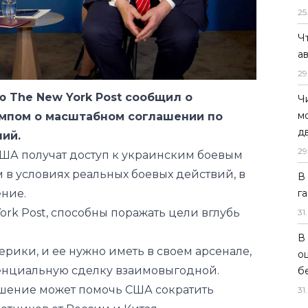
25
Ч
ю The New York Post
сообщил
о
а
ампом о масштабном соглашении по
29
ий.
Ч
ША получат доступ к украинским боевым
м
 в условиях реальных боевых действий, в
д
ение.
29
rk Post, способны поражать цели вглубь
В
г
ерики, и ее нужно иметь в своем арсенале
,
31
.
тенциальную сделку взаимовыгодной.
ашение может помочь США сократить
В
отников от России и Китая.
о
б
енностях в рамках НАТО о том, что
31
.
пать американское оружие, прежде всего