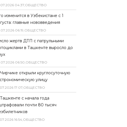
.
07
.
2026
04
:
37
,
ОБЩЕСТВО
то изменится в Узбекистане с 1
вгуста: главные нововведения
.
07
.
2026
06
:
19
,
ОБЩЕСТВО
исло жертв ДТП с патрульными
отоциклами в Ташкенте выросло до
вух
.
07
.
2026
06
:
50
,
ОБЩЕСТВО
 Чирчике открыли круглосуточную
астрономическую улицу
07
.
2026
17
:
07
,
ОБЩЕСТВО
 Ташкенте с начала года
штрафовали почти 80 тысяч
езбилетников
07
.
2026
16
:
54
,
ОБЩЕСТВО