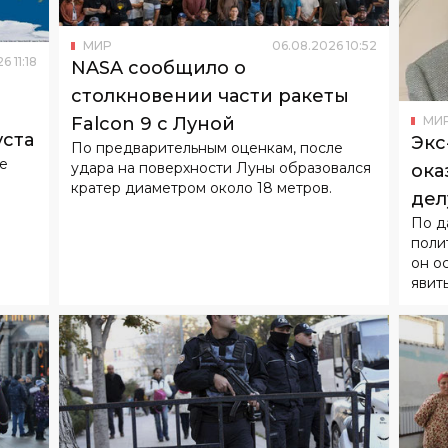
столкновении части ракеты
МИ
Falcon 9 с Луной
уста
Экс
По предварительным оценкам, после
не
удара на поверхности Луны образовался
ока
кратер диаметром около 18 метров.
дел
По д
над
поли
он о
явит
МИР
06
.
08
.
2026
02
:
32