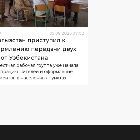
Р
05
.
08
.
2026
07
:
02
гызстан приступил к
рмлению передачи двух
 от Узбекистана
естная рабочая группа уже начала
страцию жителей и оформление
ментов в населенных пунктах.