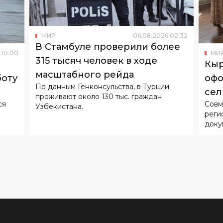
В Стамбуле проверили более
10
:
00
МИ
315 тысяч человек в ходе
Кыр
масштабного рейда
боту
офо
По данным Генконсульства, в Турции
сел
проживают около 130 тыс. граждан
ся
Совм
Узбекистана.
реги
доку