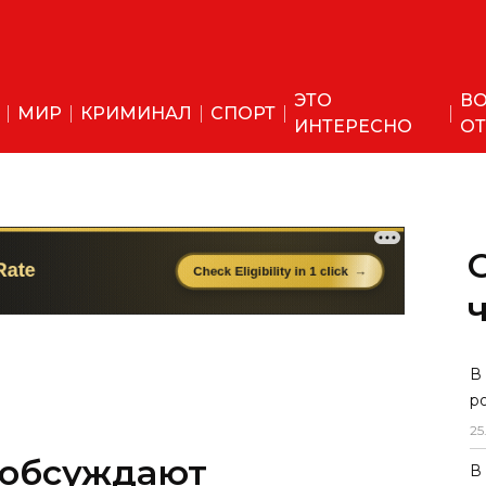
ЭТО
ВО
МИР
КРИМИНАЛ
СПОРТ
ИНТЕРЕСНО
ОТ
 обсуждают
В
р
о дронам
25
В
 рассказал в интервью The New York