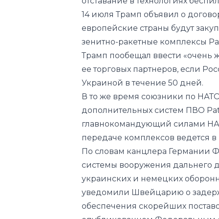
зенитно-ракетные комплексы Patr
Трамп пообещал ввести «очень 
ее торговых партнеров, если Рос
Украиной в течение 50 дней.
В то же время союзники по НАТ
дополнительных систем ПВО Patr
главнокомандующий силами НАТО
передаче комплексов ведется в
По словам канцлера Германии Ф
системы вооружения дальнего 
украинских и немецких оборонн
уведомили Швейцарию о задержк
обеспечения скорейших постав
опубликованном Федеральным с
систем Patriot в 2022 году, пост