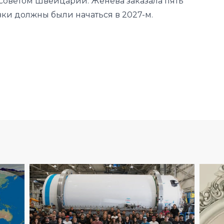
МИР
06
.
08
.
2026
10
:
52
26
11
:
18
NASA сообщило о