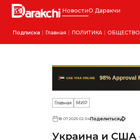
Новости
О Даракчи
Подписка
Главная
ПОЛИТИКА
ОБЩЕСТВО
Главная
МИР
Поделиться
18
.
07
.
2025
02
:
04
Украина и США
«мегасделку» п
Об этом президент Украины