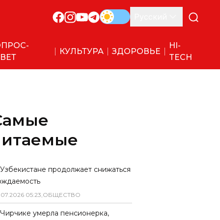
Русский
ПРОС-
HI-
КУЛЬТУРА
ЗДОРОВЬЕ
ВЕТ
TECH
Самые
читаемые
 Узбекистане продолжает снижаться
ождаемость
.
07
.
2026
05
:
23
,
ОБЩЕСТВО
 Чирчике умерла пенсионерка,