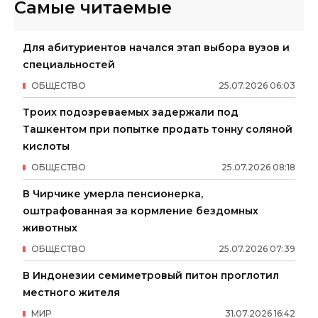
Самые читаемые
Для абитуриентов начался этап выбора вузов и
специальностей
ОБЩЕСТВО
25
.
07
.
2026
06
:
03
Троих подозреваемых задержали под
Ташкентом при попытке продать тонну соляной
кислоты
ОБЩЕСТВО
25
.
07
.
2026
08
:
18
В Чирчике умерла пенсионерка,
оштрафованная за кормление бездомных
животных
ОБЩЕСТВО
25
.
07
.
2026
07
:
39
В Индонезии семиметровый питон проглотил
местного жителя
МИР
31
.
07
.
2026
16
:
42