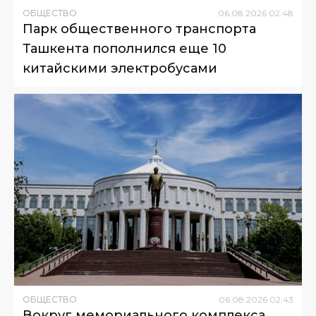
ОБЩЕСТВО
06
.
08
.
2026
02
:
48
Парк общественного транспорта
Ташкента пополнился еще 10
китайскими электробусами
ОБЩЕСТВО
06
.
08
.
2026
02
:
43
Вокруг мемориального комплекса