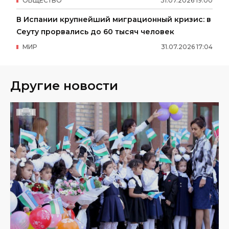
ОБЩЕСТВО
31
.
07
.
2026
19
:
00
В Испании крупнейший миграционный кризис: в
Сеуту прорвались до 60 тысяч человек
МИР
31
.
07
.
2026
17
:
04
Другие новости