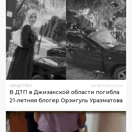
ОБЩЕСТВО
06
.
08
.
2026
02
:
04
В ДТП в Джизакской области погибла
21-летняя блогер Орзигуль Уразматова