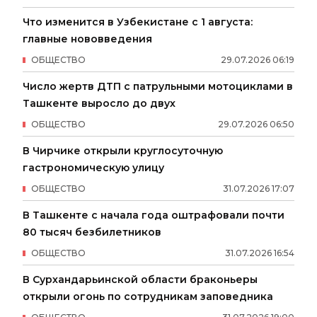
Что изменится в Узбекистане с 1 августа:
главные нововведения
ОБЩЕСТВО
29
.
07
.
2026
06
:
19
Число жертв ДТП с патрульными мотоциклами в
Ташкенте выросло до двух
ОБЩЕСТВО
29
.
07
.
2026
06
:
50
В Чирчике открыли круглосуточную
гастрономическую улицу
ОБЩЕСТВО
31
.
07
.
2026
17
:
07
В Ташкенте с начала года оштрафовали почти
80 тысяч безбилетников
ОБЩЕСТВО
31
.
07
.
2026
16
:
54
В Сурхандарьинской области браконьеры
открыли огонь по сотрудникам заповедника