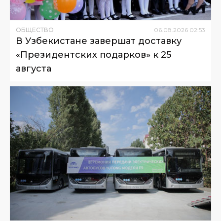
ОБЩЕСТВО
06
.
08
.
2026
02
:
53
В Узбекистане завершат доставку
«Президентских подарков» к 25
августа