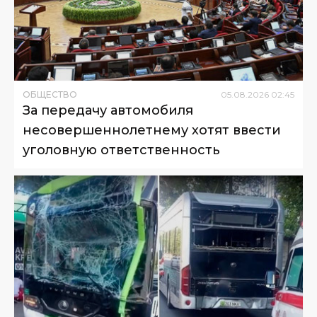
ОБЩЕСТВО
05
.
08
.
2026
02
:
45
За передачу автомобиля
несовершеннолетнему хотят ввести
уголовную ответственность