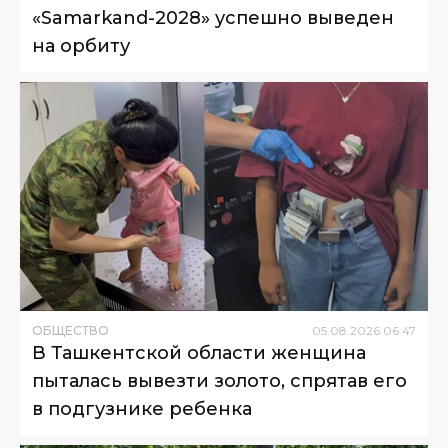
«Samarkand-2028» успешно выведен
на орбиту
ОБЩЕСТВО
05
.
08
.
2026
06
:
47
В Ташкентской области женщина
пыталась вывезти золото, спрятав его
в подгузнике ребенка