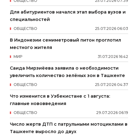
ОБЩЕСТВО
25
.
07
.
2026
07
:
39
Для абитуриентов начался этап выбора вузов и
специальностей
ОБЩЕСТВО
25
.
07
.
2026
06
:
03
В Индонезии семиметровый питон проглотил
местного жителя
МИР
31
.
07
.
2026
16
:
42
Саида Мирзиёева заявила о необходимости
увеличить количество зелёных зон в Ташкенте
ОБЩЕСТВО
25
.
07
.
2026
04
:
37
Что изменится в Узбекистане с 1 августа:
главные нововведения
ОБЩЕСТВО
29
.
07
.
2026
06
:
19
Число жертв ДТП с патрульными мотоциклами в
Ташкенте выросло до двух