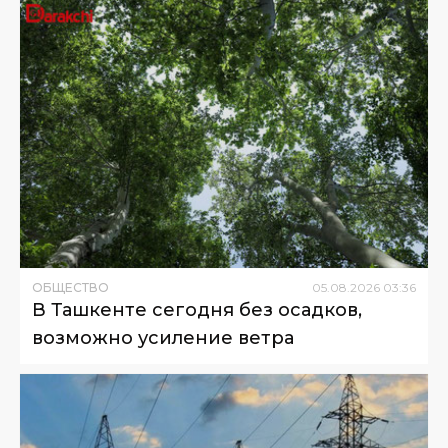
ОБЩЕСТВО
05
.
08
.
2026
03
:
36
В Ташкенте сегодня без осадков,
возможно усиление ветра