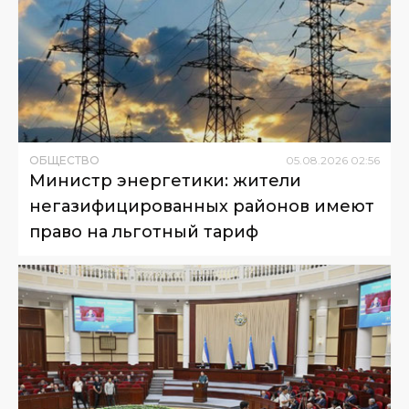
ОБЩЕСТВО
05
.
08
.
2026
02
:
56
Министр энергетики: жители
негазифицированных районов имеют
право на льготный тариф