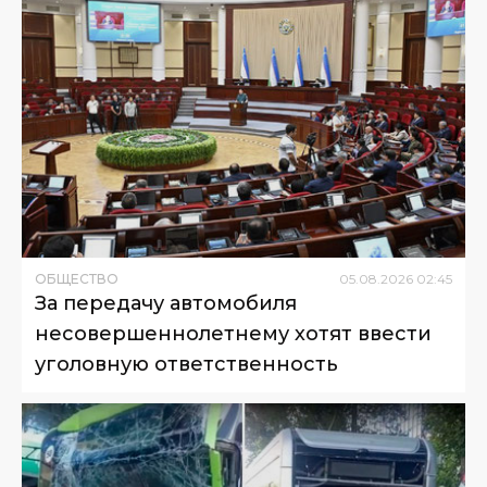
ОБЩЕСТВО
05
.
08
.
2026
02
:
45
За передачу автомобиля
несовершеннолетнему хотят ввести
уголовную ответственность