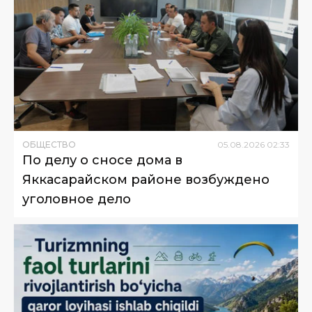
ОБЩЕСТВО
05
.
08
.
2026
02
:
33
По делу о сносе дома в
Яккасарайском районе возбуждено
уголовное дело