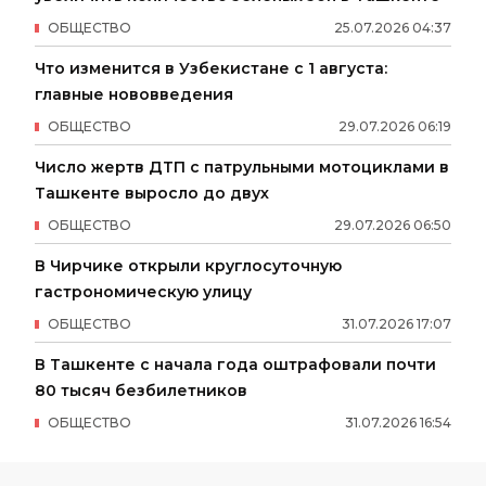
ОБЩЕСТВО
25
.
07
.
2026
04
:
37
Что изменится в Узбекистане с 1 августа:
главные нововведения
ОБЩЕСТВО
29
.
07
.
2026
06
:
19
Число жертв ДТП с патрульными мотоциклами в
Ташкенте выросло до двух
ОБЩЕСТВО
29
.
07
.
2026
06
:
50
В Чирчике открыли круглосуточную
гастрономическую улицу
ОБЩЕСТВО
31
.
07
.
2026
17
:
07
В Ташкенте с начала года оштрафовали почти
80 тысяч безбилетников
ОБЩЕСТВО
31
.
07
.
2026
16
:
54