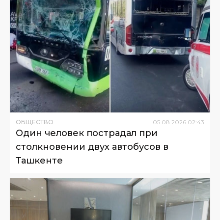
ОБЩЕСТВО
05
.
08
.
2026
02
:
43
Один человек пострадал при
столкновении двух автобусов в
Ташкенте