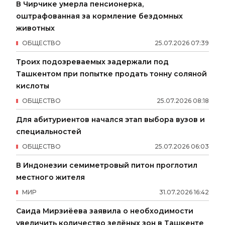
В Чирчике умерла пенсионерка,
оштрафованная за кормление бездомных
животных
ОБЩЕСТВО
25
.
07
.
2026
07
:
39
Троих подозреваемых задержали под
Ташкентом при попытке продать тонну соляной
кислоты
ОБЩЕСТВО
25
.
07
.
2026
08
:
18
Для абитуриентов начался этап выбора вузов и
специальностей
ОБЩЕСТВО
25
.
07
.
2026
06
:
03
В Индонезии семиметровый питон проглотил
местного жителя
МИР
31
.
07
.
2026
16
:
42
Саида Мирзиёева заявила о необходимости
увеличить количество зелёных зон в Ташкенте