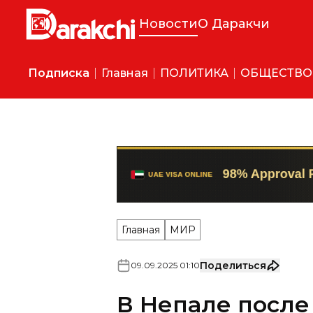
Новости
О Даракчи
Подписка
Главная
ПОЛИТИКА
ОБЩЕСТВО
Главная
МИР
Поделиться
09
.
09
.
2025
01
:
10
В Непале после