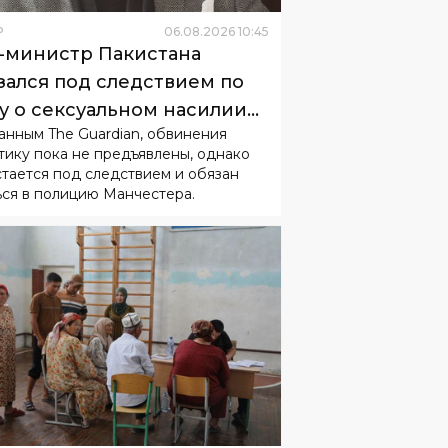
Р
06
.
08
.
2026
10
:
45
-министр Пакистана
зался под следствием по
у о сексуальном насилии
анным The Guardian, обвинения
 детьми
тику пока не предъявлены, однако
стается под следствием и обязан
ься в полицию Манчестера.