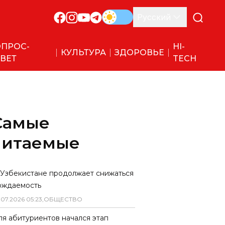
Русский
ПРОС-
HI-
КУЛЬТУРА
ЗДОРОВЬЕ
ВЕТ
TECH
Самые
читаемые
 Узбекистане продолжает снижаться
ождаемость
.
07
.
2026
05
:
23
,
ОБЩЕСТВО
ля абитуриентов начался этап