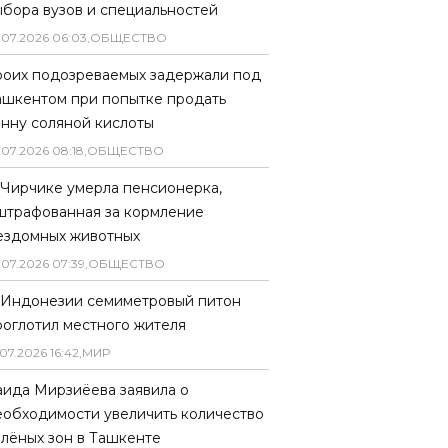
ыбора вузов и специальностей
.
07
.
2026
06
:
03
,
ОБЩЕСТВО
роих подозреваемых задержали под
ашкентом при попытке продать
онну соляной кислоты
.
07
.
2026
08
:
18
,
ОБЩЕСТВО
 Чирчике умерла пенсионерка,
штрафованная за кормление
ездомных животных
.
07
.
2026
07
:
39
,
ОБЩЕСТВО
 Индонезии семиметровый питон
роглотил местного жителя
07
.
2026
16
:
42
,
МИР
аида Мирзиёева заявила о
еобходимости увеличить количество
елёных зон в Ташкенте