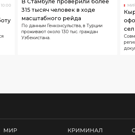
В Стамбуле проверили более
10
:
00
МИ
315 тысяч человек в ходе
Кыр
масштабного рейда
боту
офо
По данным Генконсульства, в Турции
сел
проживают около 130 тыс. граждан
ся
Совм
Узбекистана.
реги
доку
МИР
КРИМИНАЛ