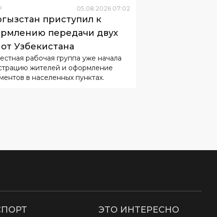
Р
05
.
08
.
2026
07
:
02
гызстан приступил к
рмлению передачи двух
 от Узбекистана
естная рабочая группа уже начала
страцию жителей и оформление
ментов в населенных пунктах.
СПОРТ
ЭТО ИНТЕРЕСНО