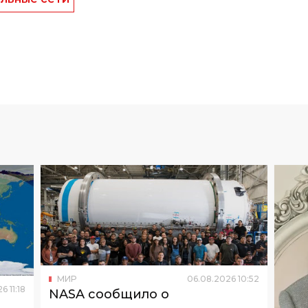
МИР
06
.
08
.
2026
10
:
52
26
11
:
18
NASA сообщило о