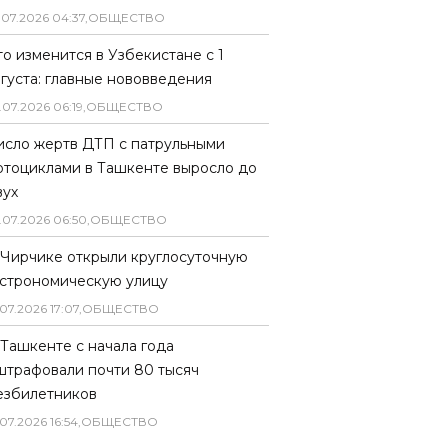
.
07
.
2026
04
:
37
,
ОБЩЕСТВО
то изменится в Узбекистане с 1
вгуста: главные нововведения
.
07
.
2026
06
:
19
,
ОБЩЕСТВО
исло жертв ДТП с патрульными
отоциклами в Ташкенте выросло до
вух
.
07
.
2026
06
:
50
,
ОБЩЕСТВО
 Чирчике открыли круглосуточную
астрономическую улицу
07
.
2026
17
:
07
,
ОБЩЕСТВО
 Ташкенте с начала года
штрафовали почти 80 тысяч
езбилетников
07
.
2026
16
:
54
,
ОБЩЕСТВО