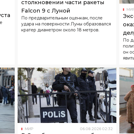
столкновении части ракеты
МИ
Falcon 9 с Луной
уста
Экс
По предварительным оценкам, после
не
удара на поверхности Луны образовался
ока
кратер диаметром около 18 метров.
дел
По д
над
поли
он о
явит
МИР
06
.
08
.
2026
02
:
32