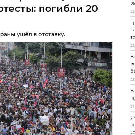
в
отесты: погибли 20
25
Т
Т
аны ушёл в отставку.
т
25
В
о
б
25
В
п
31
.
С
н
з