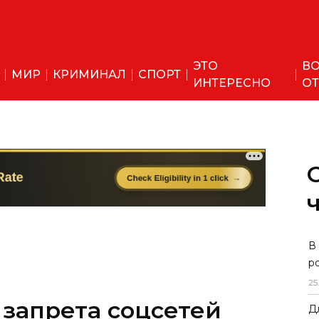
ЭТО
ВО
МИР
КРИМИНАЛ
СПОРТ
ИНТЕРЕСНО
ОТ
В
р
25
 запрета соцсетей
Д