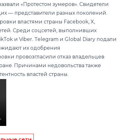
назвали «Протестом зумеров». Свидетели
щих — представители разных поколений.
овки властями страны Facebook, X,
етей. Среди соцсетей, выполнивших
kTok и Viber. Telegram и Global Diary подали
 ожидают их одобрения
вки провозгласили отказ владельцев
тране. Причинами недовольства также
ентность властей страны.
льные сети