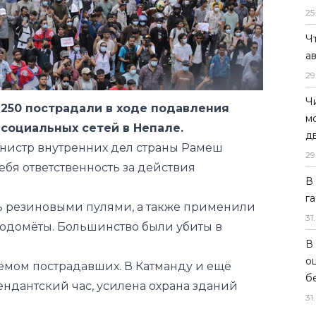
25
Ч
а
29
Ч
 250 пострадали в ходе подавления
м
социальных сетей в Непале.
д
Министр внутренних дел страны Рамеш
29
себя ответственность за действия
В
г
ь резиновыми пулями, а также применили
31
.
водомёты. Большинство были убиты в
В
о
иёмом пострадавших. В Катманду и ещё
б
ндантский час, усилена охрана зданий
31
.