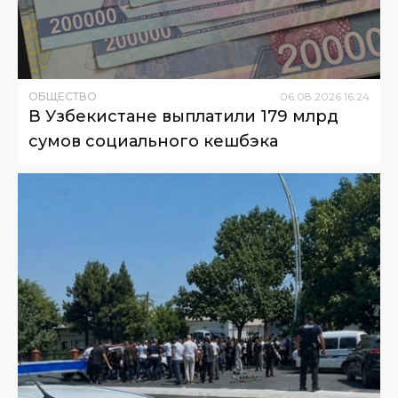
ОБЩЕСТВО
06
.
08
.
2026
16
:
24
В Узбекистане выплатили 179 млрд
сумов социального кешбэка