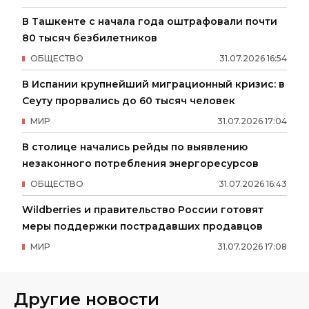
В Ташкенте с начала года оштрафовали почти
80 тысяч безбилетников
ОБЩЕСТВО
31
.
07
.
2026
16
:
54
В Испании крупнейший миграционный кризис: в
Сеуту прорвались до 60 тысяч человек
МИР
31
.
07
.
2026
17
:
04
В столице начались рейды по выявлению
незаконного потребления энергоресурсов
ОБЩЕСТВО
31
.
07
.
2026
16
:
43
Wildberries и правительство России готовят
меры поддержки пострадавших продавцов
МИР
31
.
07
.
2026
17
:
08
Другие новости