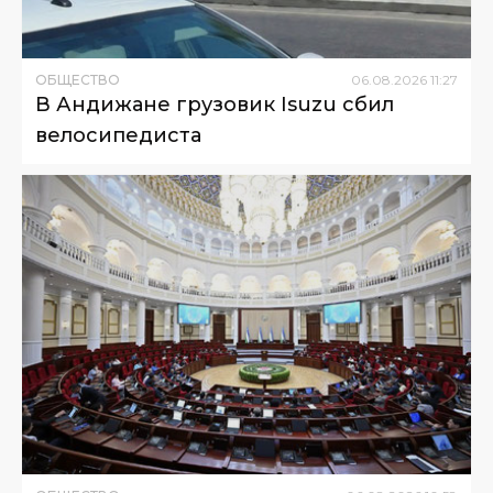
ОБЩЕСТВО
06
.
08
.
2026
11
:
27
В Андижане грузовик Isuzu сбил
велосипедиста