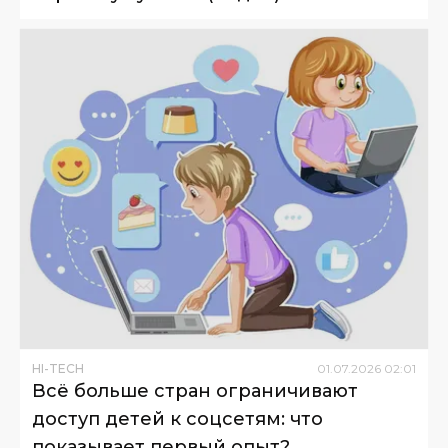
HI-TECH
01
.
07
.
2026
02
:
01
Всё больше стран ограничивают
доступ детей к соцсетям: что
показывает первый опыт?