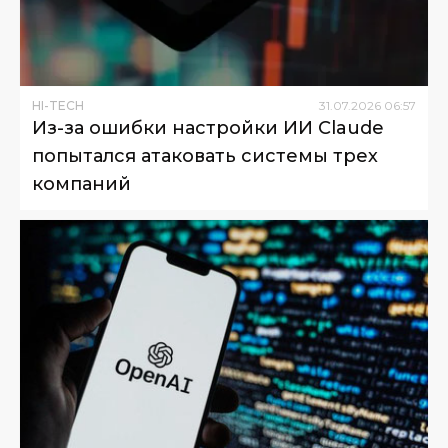
HI-TECH
31
.
07
.
2026
06
:
57
Из-за ошибки настройки ИИ Claude
попытался атаковать системы трех
компаний