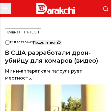
Главная
HI-TECH
Поделиться
10
.
11
.
2025
06
:
42
В США разработали дрон-
убийцу для комаров (видео)
Мини-аппарат сам патрулирует
местность.