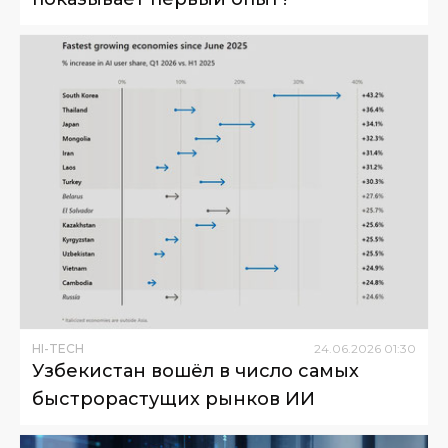
HI-TECH
24
.
06
.
2026
01
:
30
Узбекистан вошёл в число самых
быстрорастущих рынков ИИ