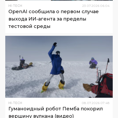
HI-TECH
23
.
07
.
2026
06
:
04
OpenAI сообщила о первом случае
выхода ИИ-агента за пределы
тестовой среды
HI-TECH
08
.
07
.
2026
07
:
48
Гуманоидный робот Пемба покорил
вершину вулкана (видео)