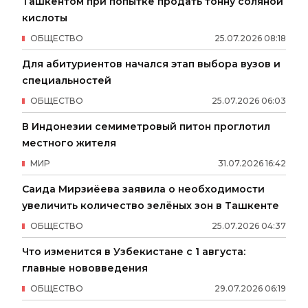
Ташкентом при попытке продать тонну соляной
кислоты
ОБЩЕСТВО
25
.
07
.
2026
08
:
18
Для абитуриентов начался этап выбора вузов и
специальностей
ОБЩЕСТВО
25
.
07
.
2026
06
:
03
В Индонезии семиметровый питон проглотил
местного жителя
МИР
31
.
07
.
2026
16
:
42
Саида Мирзиёева заявила о необходимости
увеличить количество зелёных зон в Ташкенте
ОБЩЕСТВО
25
.
07
.
2026
04
:
37
Что изменится в Узбекистане с 1 августа:
главные нововведения
ОБЩЕСТВО
29
.
07
.
2026
06
:
19