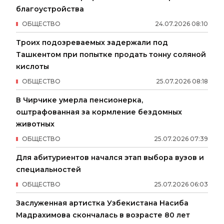
благоустройства
ОБЩЕСТВО
24
.
07
.
2026
08
:
10
Троих подозреваемых задержали под
Ташкентом при попытке продать тонну соляной
кислоты
ОБЩЕСТВО
25
.
07
.
2026
08
:
18
В Чирчике умерла пенсионерка,
оштрафованная за кормление бездомных
животных
ОБЩЕСТВО
25
.
07
.
2026
07
:
39
Для абитуриентов начался этап выбора вузов и
специальностей
ОБЩЕСТВО
25
.
07
.
2026
06
:
03
Заслуженная артистка Узбекистана Насиба
Мадрахимова скончалась в возрасте 80 лет