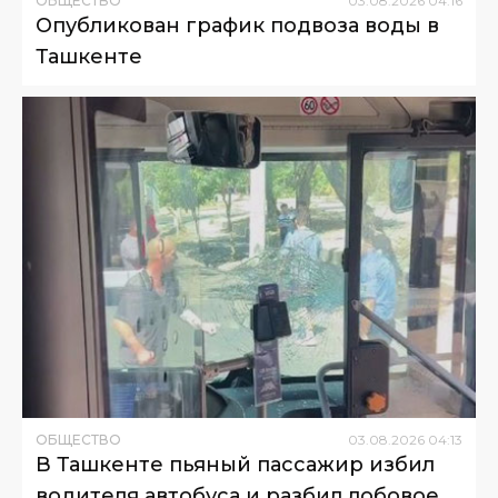
ОБЩЕСТВО
03
.
08
.
2026
04
:
16
Опубликован график подвоза воды в
Ташкенте
ОБЩЕСТВО
03
.
08
.
2026
04
:
13
В Ташкенте пьяный пассажир избил
водителя автобуса и разбил лобовое