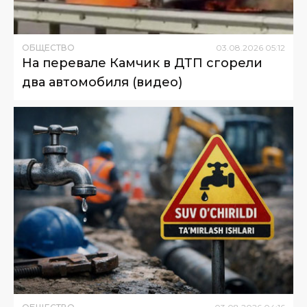
ОБЩЕСТВО
03
.
08
.
2026
05
:
12
На перевале Камчик в ДТП сгорели
два автомобиля (видео)