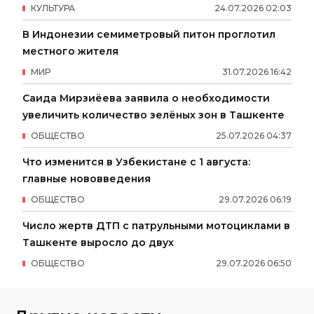
КУЛЬТУРА
24
.
07
.
2026
02
:
03
В Индонезии семиметровый питон проглотил
местного жителя
МИР
31
.
07
.
2026
16
:
42
Саида Мирзиёева заявила о необходимости
увеличить количество зелёных зон в Ташкенте
ОБЩЕСТВО
25
.
07
.
2026
04
:
37
Что изменится в Узбекистане с 1 августа:
главные нововведения
ОБЩЕСТВО
29
.
07
.
2026
06
:
19
Число жертв ДТП с патрульными мотоциклами в
Ташкенте выросло до двух
ОБЩЕСТВО
29
.
07
.
2026
06
:
50