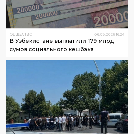
ОБЩЕСТВО
06
.
08
.
2026
16
:
24
В Узбекистане выплатили 179 млрд
сумов социального кешбэка