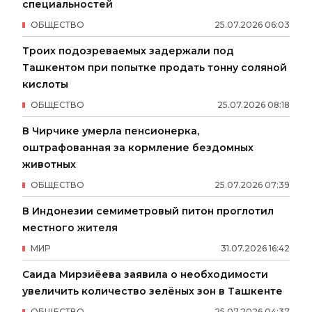
специальностей
ОБЩЕСТВО
25
.
07
.
2026
06
:
03
Троих подозреваемых задержали под
Ташкентом при попытке продать тонну соляной
кислоты
ОБЩЕСТВО
25
.
07
.
2026
08
:
18
В Чирчике умерла пенсионерка,
оштрафованная за кормление бездомных
животных
ОБЩЕСТВО
25
.
07
.
2026
07
:
39
В Индонезии семиметровый питон проглотил
местного жителя
МИР
31
.
07
.
2026
16
:
42
Саида Мирзиёева заявила о необходимости
увеличить количество зелёных зон в Ташкенте
ОБЩЕСТВО
25
.
07
.
2026
04
:
37