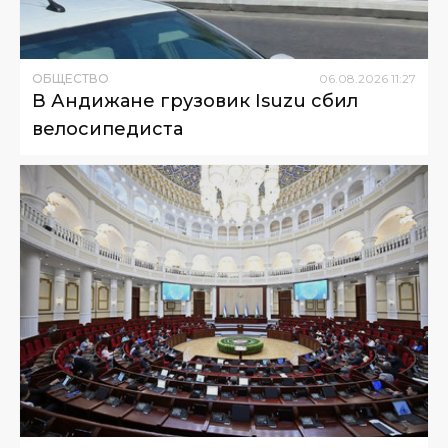
ОБЩЕСТВО
06
.
08
.
2026
11
:
27
В Андижане грузовик Isuzu сбил
велосипедиста