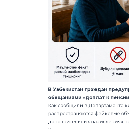
В
Узбекистан
граждан предуп
обещаниями «доплат к пенсии
Как сообщили в Департаменте к
распространяются фейковые объ
дополнительных начислениях п
В ведомстве отметили, что зл
срочности, чтобы заставить чел
данные.