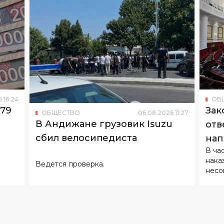
6
16
:
24
ОБ
179
Зак
ОБЩЕСТВО
06
.
08
.
2026
11
:
27
В Андижане грузовик Isuzu
отв
сбил велосипедиста
нап
В ча
нака
Ведется проверка.
несо