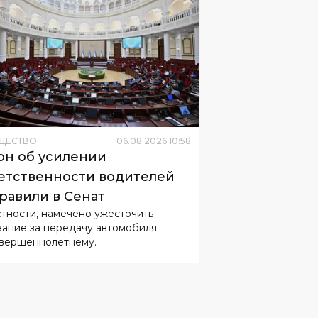
ЩЕСТВО
06
.
08
.
2026
10
:
58
он об усилении
етственности водителей
равили в Сенат
стности, намечено ужесточить
зание за передачу автомобиля
вершеннолетнему.