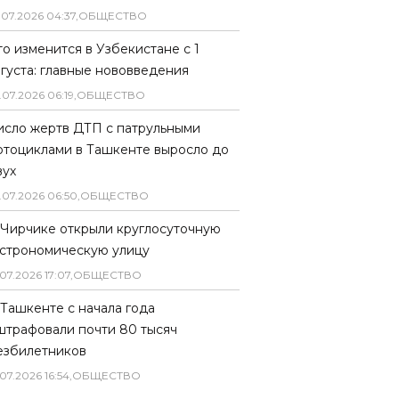
.
07
.
2026
04
:
37
,
ОБЩЕСТВО
то изменится в Узбекистане с 1
вгуста: главные нововведения
.
07
.
2026
06
:
19
,
ОБЩЕСТВО
исло жертв ДТП с патрульными
отоциклами в Ташкенте выросло до
вух
.
07
.
2026
06
:
50
,
ОБЩЕСТВО
 Чирчике открыли круглосуточную
астрономическую улицу
07
.
2026
17
:
07
,
ОБЩЕСТВО
 Ташкенте с начала года
штрафовали почти 80 тысяч
езбилетников
07
.
2026
16
:
54
,
ОБЩЕСТВО