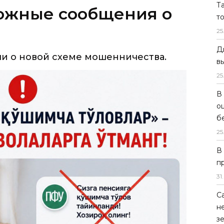
Т
и о новой схеме мошенничества.
т
25
Д
в
25
В
о
б
25
В
п
31
.
С
н
з