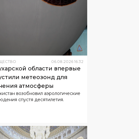
ЩЕСТВО
06
.
08
.
2026
16
:
32
ухарской области впервые
устили метеозонд для
чения атмосферы
кистан возобновил аэрологические
юдения спустя десятилетия.