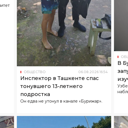
ОБ
В Б
зап
ОБЩЕСТВО
06
.
08
.
2026
16
:
54
Инспектор в Ташкенте спас
изу
тонувшего 13-летнего
Узбе
набл
подростка
Он едва не утонул в канале «Бурижар».