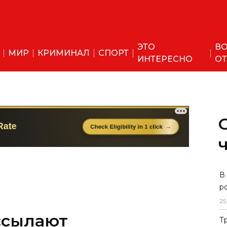
ЭТО
ВО
МИР
КРИМИНАЛ
СПОРТ
ИНТЕРЕСНО
ОТ
ссылают
В
р
ожные сообщения о
25
Т