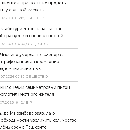
ашкентом при попытке продать
онну соляной кислоты
.
07
.
2026
08
:
18
,
ОБЩЕСТВО
ля абитуриентов начался этап
ыбора вузов и специальностей
.
07
.
2026
06
:
03
,
ОБЩЕСТВО
 Чирчике умерла пенсионерка,
штрафованная за кормление
ездомных животных
.
07
.
2026
07
:
39
,
ОБЩЕСТВО
 Индонезии семиметровый питон
роглотил местного жителя
07
.
2026
16
:
42
,
МИР
аида Мирзиёева заявила о
еобходимости увеличить количество
елёных зон в Ташкенте