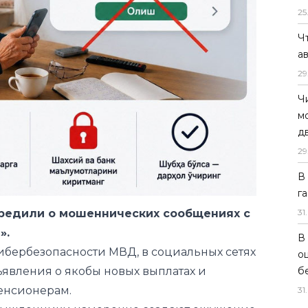
25
Ч
а
29
Ч
м
д
29
редили о мошеннических сообщениях с
».
В
г
ибербезопасности МВД, в социальных сетях
31
.
явления о якобы новых выплатах и
енсионерам.
В
оумышленники намеренно создают ощущение
о
б
овека перейти по ссылке или ввести личные
31
.