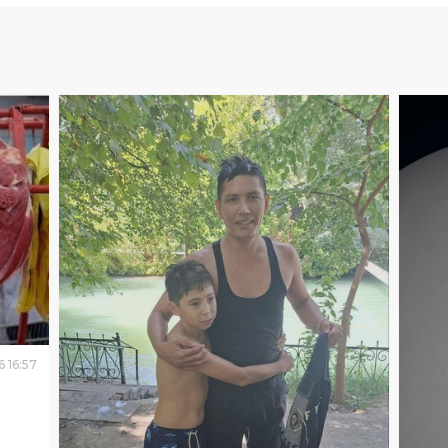
6
16
:
57
митет