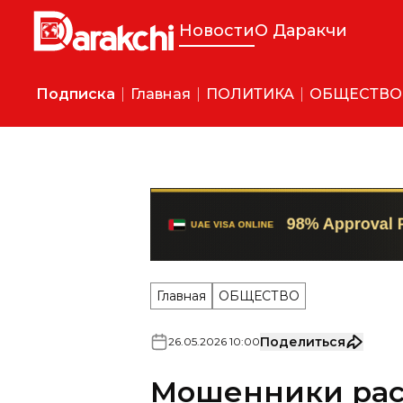
Новости
О Даракчи
Подписка
Главная
ПОЛИТИКА
ОБЩЕСТВО
Главная
ОБЩЕСТВО
Поделиться
26
.
05
.
2026
10
:
00
Мошенники ра
пенсионерам л
выплатах