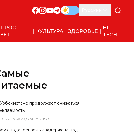
Русский
ПРОС-
HI-
КУЛЬТУРА
ЗДОРОВЬЕ
ВЕТ
TECH
Самые
читаемые
 Узбекистане продолжает снижаться
ождаемость
.
07
.
2026
05
:
23
,
ОБЩЕСТВО
роих подозреваемых задержали под