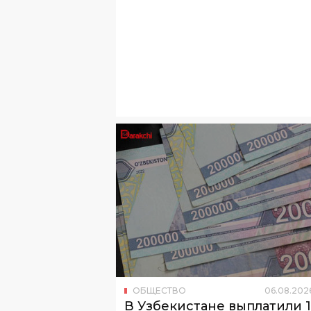
ОБЩЕСТВО
06
.
08
.
202
В Узбекистане выплатили 