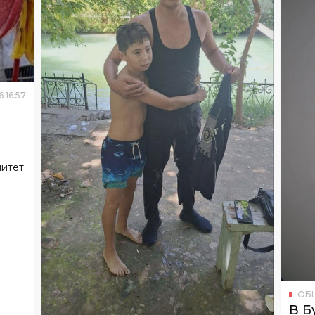
6
16
:
57
митет
ОБ
В Б