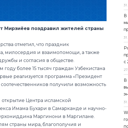
31
.
В
м
т Мирзиёев
поздравил жителей страны
п
31
.
арства
отметил
, что праздник
Р
а, милосердия и взаимопомощи, а также
п
ружбы и согласия в обществе.
с
м году более 15 тысяч граждан Узбекистана
27
первые реализуется программа «Президент
В
0 соотечественников получили возможность
в
э
 открытие Центра исламской
31
.
екса Имама Бухари в Самарканде и научно-
W
Бурхониддина Маргинони в Маргилане.
г
ям страны мира, благополучия и
п