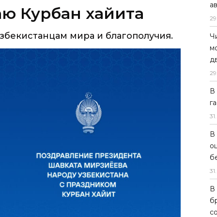
а
аю Курбан хайита
29
узбекистанцам мира и благополучия.
Ч
м
д
29
В
г
31
.
В
о
б
31
.
В
б
с