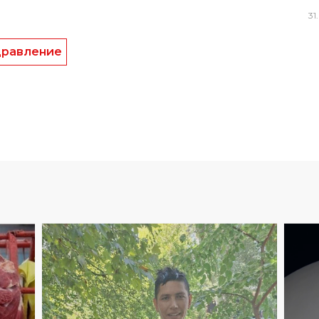
31
.
равление