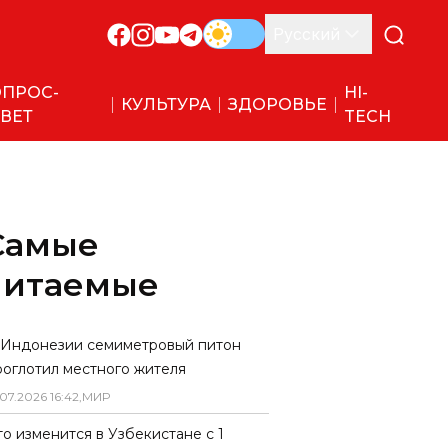
Русский
ПРОС-
HI-
КУЛЬТУРА
ЗДОРОВЬЕ
ВЕТ
TECH
Самые
читаемые
 Индонезии семиметровый питон
роглотил местного жителя
07
.
2026
16
:
42
,
МИР
то изменится в Узбекистане с 1