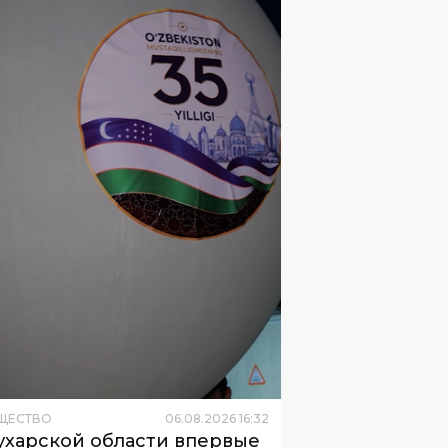
ЩЕСТВО
06
.
08
.
2026
16
:
32
ухарской области впервые