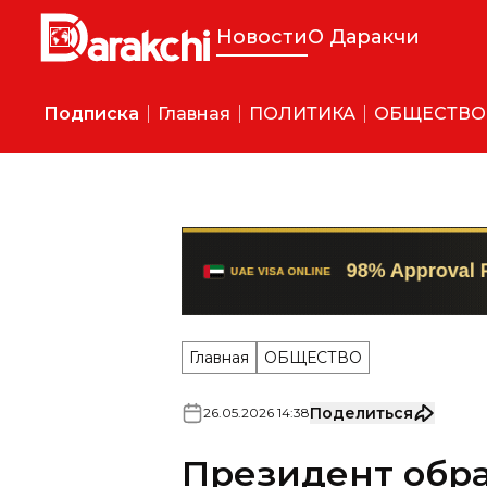
Новости
О Даракчи
Подписка
Главная
ПОЛИТИКА
ОБЩЕСТВО
Главная
ОБЩЕСТВО
Поделиться
26
.
05
.
2026
14
:
38
Президент обр