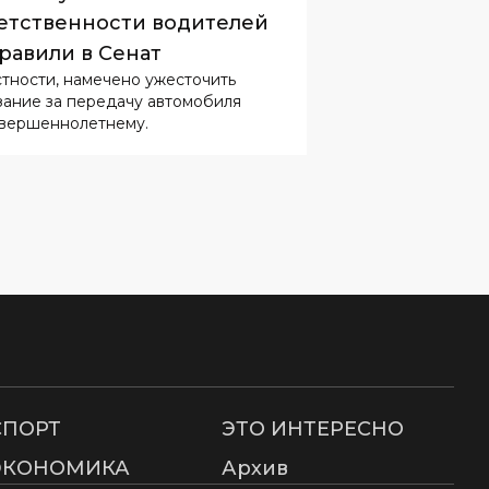
етственности водителей
равили в Сенат
стности, намечено ужесточить
зание за передачу автомобиля
вершеннолетнему.
СПОРТ
ЭТО ИНТЕРЕСНО
ЭКОНОМИКА
Архив