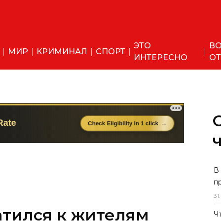
ЭТО
ВО
МИР
КРИМИНАЛ
СПОРТ
ИНТЕРЕСНО
ОТ
В
п
31
.
атился к жителям
Ч