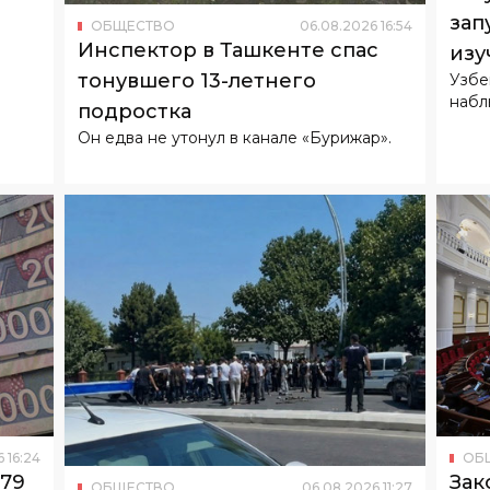
зап
ОБЩЕСТВО
06
.
08
.
2026
16
:
54
Инспектор в Ташкенте спас
изу
тонувшего 13-летнего
Узбе
набл
подростка
Он едва не утонул в канале «Бурижар».
6
16
:
24
ОБ
179
Зак
ОБЩЕСТВО
06
.
08
.
2026
11
:
27