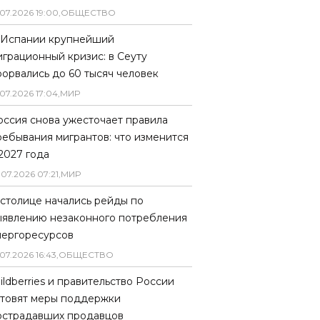
07
.
2026
19
:
00
,
ОБЩЕСТВО
 Испании крупнейший
играционный кризис: в Сеуту
рорвались до 60 тысяч человек
07
.
2026
17
:
04
,
МИР
оссия снова ужесточает правила
ребывания мигрантов: что изменится
 2027 года
.
07
.
2026
07
:
21
,
МИР
 столице начались рейды по
ыявлению незаконного потребления
нергоресурсов
07
.
2026
16
:
43
,
ОБЩЕСТВО
ildberries и правительство России
отовят меры поддержки
острадавших продавцов