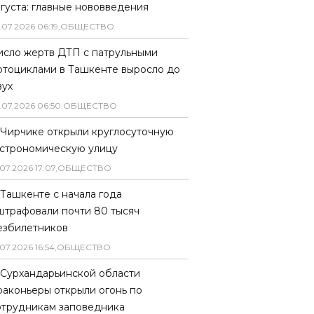
вгуста: главные нововведения
.
07
.
2026
06
:
19
,
ОБЩЕСТВО
исло жертв ДТП с патрульными
отоциклами в Ташкенте выросло до
вух
.
07
.
2026
06
:
50
,
ОБЩЕСТВО
 Чирчике открыли круглосуточную
астрономическую улицу
07
.
2026
17
:
07
,
ОБЩЕСТВО
 Ташкенте с начала года
штрафовали почти 80 тысяч
езбилетников
07
.
2026
16
:
54
,
ОБЩЕСТВО
 Сурхандарьинской области
раконьеры открыли огонь по
отрудникам заповедника