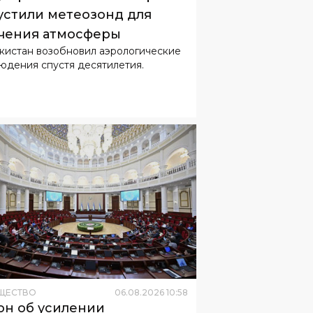
устили метеозонд для
чения атмосферы
кистан возобновил аэрологические
юдения спустя десятилетия.
ЩЕСТВО
06
.
08
.
2026
10
:
58
он об усилении