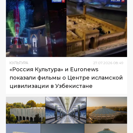
КУЛЬТУРА
27
.
07
.
2026
08
:
49
«Россия Культура» и Euronews
показали фильмы о Центре исламской
цивилизации в Узбекистане