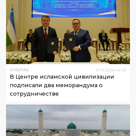
КУЛЬТУРА
31
.
07
.
2026
04
:
03
В Центре исламской цивилизации
подписали два меморандума о
сотрудничестве