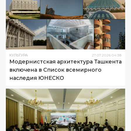
КУЛЬТУРА
27
.
07
.
2026
04
:
38
Модернистская архитектура Ташкента
включена в Список всемирного
наследия ЮНЕСКО