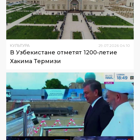
КУЛЬТУРА
29
.
07
.
2026
04
:
10
В Узбекистане отметят 1200-летие
Хакима Термизи