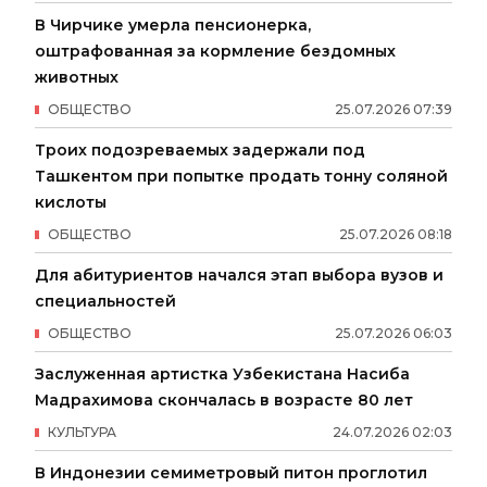
В Чирчике умерла пенсионерка,
оштрафованная за кормление бездомных
животных
ОБЩЕСТВО
25
.
07
.
2026
07
:
39
Троих подозреваемых задержали под
Ташкентом при попытке продать тонну соляной
кислоты
ОБЩЕСТВО
25
.
07
.
2026
08
:
18
Для абитуриентов начался этап выбора вузов и
специальностей
ОБЩЕСТВО
25
.
07
.
2026
06
:
03
Заслуженная артистка Узбекистана Насиба
Мадрахимова скончалась в возрасте 80 лет
КУЛЬТУРА
24
.
07
.
2026
02
:
03
В Индонезии семиметровый питон проглотил