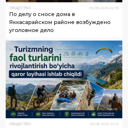
ОБЩЕСТВО
05
.
08
.
2026
02
:
33
По делу о сносе дома в
Яккасарайском районе возбуждено
уголовное дело
ОБЩЕСТВО
05
.
08
.
2026
02
:
14