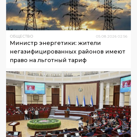
ОБЩЕСТВО
05
.
08
.
2026
02
:
56
Министр энергетики: жители
негазифицированных районов имеют
право на льготный тариф