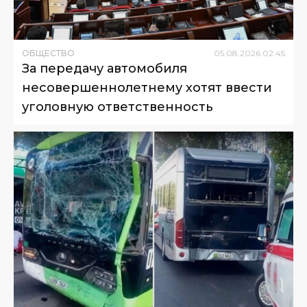
ОБЩЕСТВО
05
.
08
.
2026
02
:
45
За передачу автомобиля
несовершеннолетнему хотят ввести
уголовную ответственность