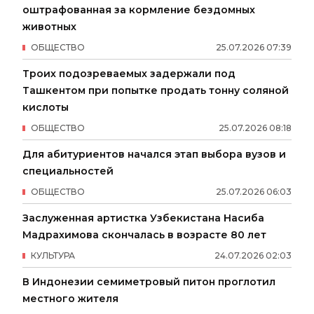
оштрафованная за кормление бездомных
животных
ОБЩЕСТВО
25
.
07
.
2026
07
:
39
Троих подозреваемых задержали под
Ташкентом при попытке продать тонну соляной
кислоты
ОБЩЕСТВО
25
.
07
.
2026
08
:
18
Для абитуриентов начался этап выбора вузов и
специальностей
ОБЩЕСТВО
25
.
07
.
2026
06
:
03
Заслуженная артистка Узбекистана Насиба
Мадрахимова скончалась в возрасте 80 лет
КУЛЬТУРА
24
.
07
.
2026
02
:
03
В Индонезии семиметровый питон проглотил
местного жителя