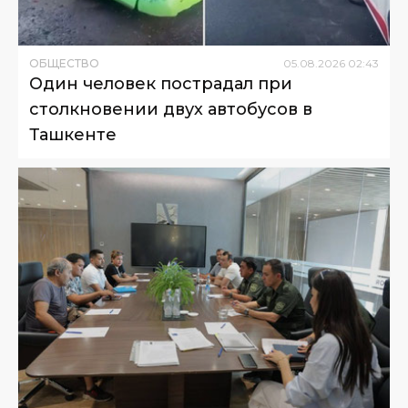
ОБЩЕСТВО
05
.
08
.
2026
02
:
43
Один человек пострадал при
столкновении двух автобусов в
Ташкенте