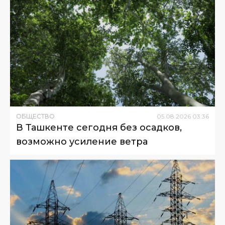
ОБЩЕСТВО
05
.
08
.
2026
03
:
36
В Ташкенте сегодня без осадков,
возможно усиление ветра