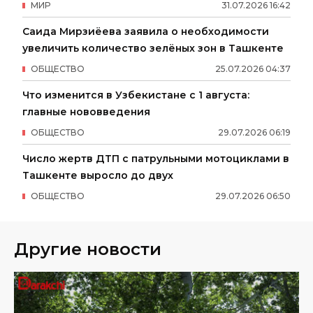
МИР
31
.
07
.
2026
16
:
42
Саида Мирзиёева заявила о необходимости
увеличить количество зелёных зон в Ташкенте
ОБЩЕСТВО
25
.
07
.
2026
04
:
37
Что изменится в Узбекистане с 1 августа:
главные нововведения
ОБЩЕСТВО
29
.
07
.
2026
06
:
19
Число жертв ДТП с патрульными мотоциклами в
Ташкенте выросло до двух
ОБЩЕСТВО
29
.
07
.
2026
06
:
50
Другие новости