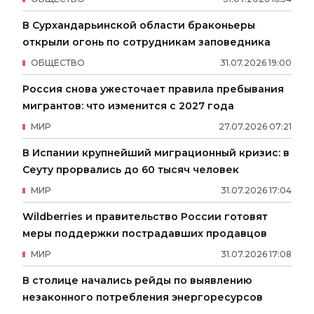
В Сурхандарьинской области браконьеры
открыли огонь по сотрудникам заповедника
ОБЩЕСТВО
31
.
07
.
2026
19
:
00
Россия снова ужесточает правила пребывания
мигрантов: что изменится с 2027 года
МИР
27
.
07
.
2026
07
:
21
В Испании крупнейший миграционный кризис: в
Сеуту прорвались до 60 тысяч человек
МИР
31
.
07
.
2026
17
:
04
Wildberries и правительство России готовят
меры поддержки пострадавших продавцов
МИР
31
.
07
.
2026
17
:
08
В столице начались рейды по выявлению
незаконного потребления энергоресурсов