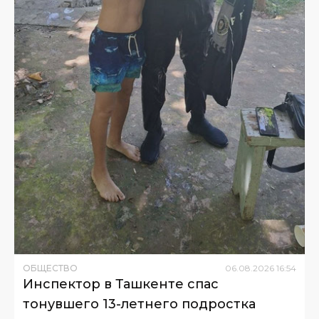
ОБЩЕСТВО
06
.
08
.
2026
16
:
54
Инспектор в Ташкенте спас
тонувшего 13-летнего подростка