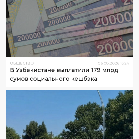
ОБЩЕСТВО
06
.
08
.
2026
16
:
24
В Узбекистане выплатили 179 млрд
сумов социального кешбэка