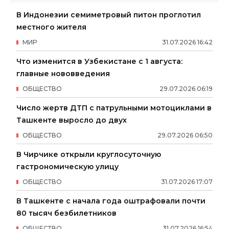
В Индонезии семиметровый питон проглотил
местного жителя
МИР
31
.
07
.
2026
16
:
42
Что изменится в Узбекистане с 1 августа:
главные нововведения
ОБЩЕСТВО
29
.
07
.
2026
06
:
19
Число жертв ДТП с патрульными мотоциклами в
Ташкенте выросло до двух
ОБЩЕСТВО
29
.
07
.
2026
06
:
50
В Чирчике открыли круглосуточную
гастрономическую улицу
ОБЩЕСТВО
31
.
07
.
2026
17
:
07
В Ташкенте с начала года оштрафовали почти
80 тысяч безбилетников
ОБЩЕСТВО
31
.
07
.
2026
16
:
54