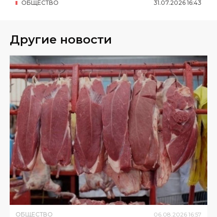
ОБЩЕСТВО
31
.
07
.
2026
16
:
43
Другие новости
ОБЩЕСТВО
06
.
08
.
2026
16
:
57