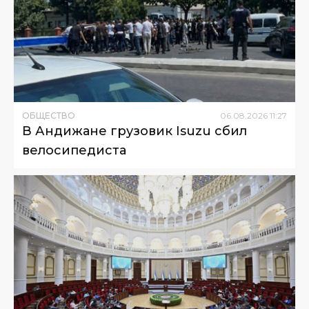
ОБЩЕСТВО
06
.
08
.
2026
11
:
27
В Андижане грузовик Isuzu сбил
велосипедиста