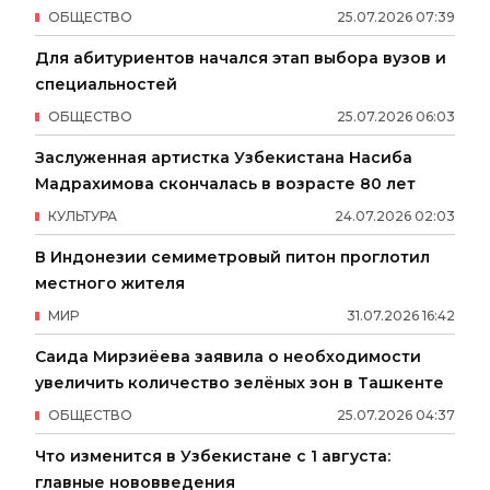
ОБЩЕСТВО
25
.
07
.
2026
07
:
39
Для абитуриентов начался этап выбора вузов и
специальностей
ОБЩЕСТВО
25
.
07
.
2026
06
:
03
Заслуженная артистка Узбекистана Насиба
Мадрахимова скончалась в возрасте 80 лет
КУЛЬТУРА
24
.
07
.
2026
02
:
03
В Индонезии семиметровый питон проглотил
местного жителя
МИР
31
.
07
.
2026
16
:
42
Саида Мирзиёева заявила о необходимости
увеличить количество зелёных зон в Ташкенте
ОБЩЕСТВО
25
.
07
.
2026
04
:
37
Что изменится в Узбекистане с 1 августа:
главные нововведения