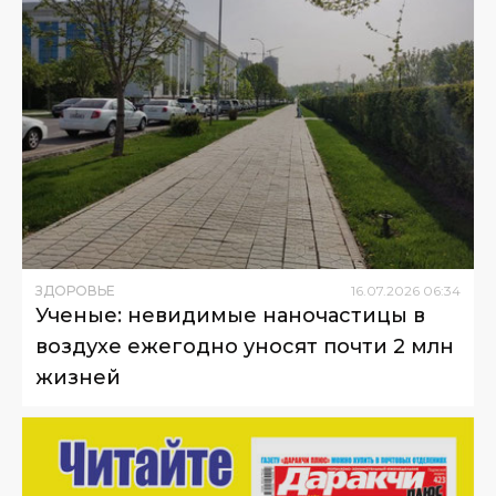
ЗДОРОВЬЕ
16
.
07
.
2026
06
:
34
Ученые: невидимые наночастицы в
воздухе ежегодно уносят почти 2 млн
жизней