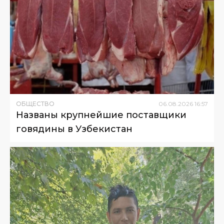
ОБЩЕСТВО
06
.
08
.
2026
16
:
57
Названы крупнейшие поставщики
говядины в Узбекистан