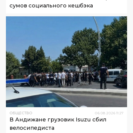
сумов социального кешбэка
ОБЩЕСТВО
06
.
08
.
2026
11
:
27
В Андижане грузовик Isuzu сбил
велосипедиста