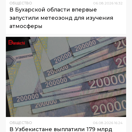
ОБЩЕСТВО
06
.
08
.
2026
16
:
32
В Бухарской области впервые
запустили метеозонд для изучения
атмосферы
ОБЩЕСТВО
06
.
08
.
2026
16
:
24
В Узбекистане выплатили 179 млрд