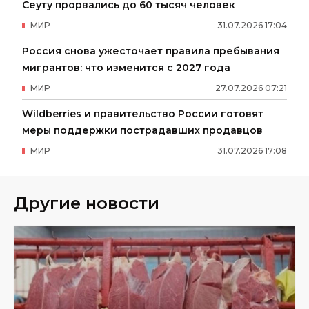
Сеуту прорвались до 60 тысяч человек
МИР
31
.
07
.
2026
17
:
04
Россия снова ужесточает правила пребывания
мигрантов: что изменится с 2027 года
МИР
27
.
07
.
2026
07
:
21
Wildberries и правительство России готовят
меры поддержки пострадавших продавцов
МИР
31
.
07
.
2026
17
:
08
Другие новости