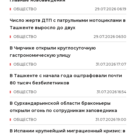
ОБЩЕСТВО
29
.
07
.
2026
06
:
19
Число жертв ДТП с патрульными мотоциклами в
Ташкенте выросло до двух
ОБЩЕСТВО
29
.
07
.
2026
06
:
50
В Чирчике открыли круглосуточную
гастрономическую улицу
ОБЩЕСТВО
31
.
07
.
2026
17
:
07
В Ташкенте с начала года оштрафовали почти
80 тысяч безбилетников
ОБЩЕСТВО
31
.
07
.
2026
16
:
54
В Сурхандарьинской области браконьеры
открыли огонь по сотрудникам заповедника
ОБЩЕСТВО
31
.
07
.
2026
19
:
00
В Испании крупнейший миграционный кризис: в