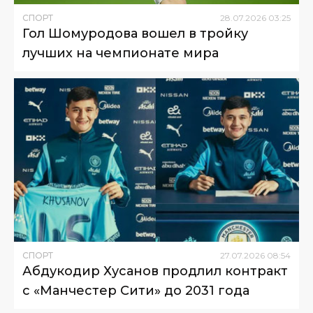
СПОРТ
28
.
07
.
2026
03
:
25
Гол Шомуродова вошел в тройку
лучших на чемпионате мира
СПОРТ
27
.
07
.
2026
08
:
54
Абдукодир Хусанов продлил контракт
с «Манчестер Сити» до 2031 года