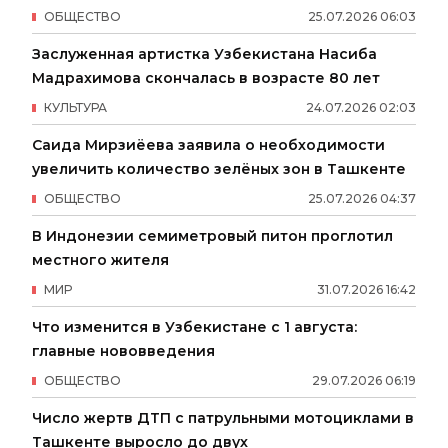
ОБЩЕСТВО
25
.
07
.
2026
06
:
03
Заслуженная артистка Узбекистана Насиба
Мадрахимова скончалась в возрасте 80 лет
КУЛЬТУРА
24
.
07
.
2026
02
:
03
Саида Мирзиёева заявила о необходимости
увеличить количество зелёных зон в Ташкенте
ОБЩЕСТВО
25
.
07
.
2026
04
:
37
В Индонезии семиметровый питон проглотил
местного жителя
МИР
31
.
07
.
2026
16
:
42
Что изменится в Узбекистане с 1 августа:
главные нововведения
ОБЩЕСТВО
29
.
07
.
2026
06
:
19
Число жертв ДТП с патрульными мотоциклами в
Ташкенте выросло до двух