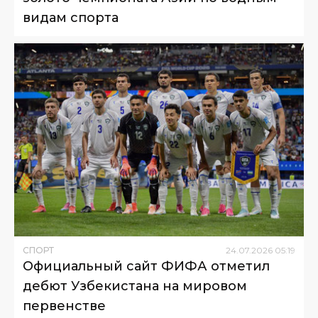
видам спорта
СПОРТ
24
.
07
.
2026
05
:
19
Официальный сайт ФИФА отметил
дебют Узбекистана на мировом
первенстве