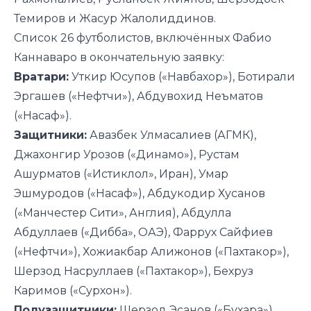
Темиров и Жасур Жалолиддинов.
Список 26 футболистов, включённых Фабио
Каннаваро в окончательную заявку:
Вратари:
Уткир Юсупов («Навбахор»), Ботирали
Эргашев («Нефтчи»), Абдувохид Неъматов
(«Насаф»).
Защитники:
Авазбек Улмасалиев (АГМК),
Джахонгир Урозов («Динамо»), Рустам
Ашурматов («Истиклол», Иран), Умар
Эшмуродов («Насаф»), Абдукодир Хусанов
(«Манчестер Сити», Англия), Абдулла
Абдуллаев («Дибба», ОАЭ), Фаррух Сайфиев
(«Нефтчи»), Хожиакбар Алижонов («Пахтакор»),
Шерзод Насруллаев («Пахтакор»), Бехруз
Каримов («Сурхон»).
Полузащитники:
Шерзод Эсанов («Бухара»),