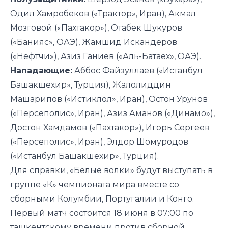
Одил Хамробеков («Трактор», Иран), Акмал
Мозговой («Пахтакор»), Отабек Шукуров
(«Банияс», ОАЭ), Жамшид Искандеров
(«Нефтчи»), Азиз Ганиев («Аль-Батаех», ОАЭ).
Нападающие:
Аббос Файзуллаев («Истанбул
Башакшехир», Турция), Жалолиддин
Машарипов («Истиклол», Иран), Остон Урунов
(«Персеполис», Иран), Азиз Аманов («Динамо»),
Достон Хамдамов («Пахтакор»), Игорь Сергеев
(«Персеполис», Иран), Элдор Шомуродов
(«Истанбул Башакшехир», Турция).
Для справки, «Белые волки» будут выступать в
группе «К» чемпионата мира вместе со
сборными Колумбии, Португалии и Конго.
Первый матч состоится 18 июня в 07:00 по
ташкентскому времени против сборной