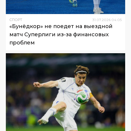
СПОРТ
31
.
07
.
2026
04
:
05
«Бунёдкор» не поедет на выездной
матч Суперлиги из-за финансовых
проблем