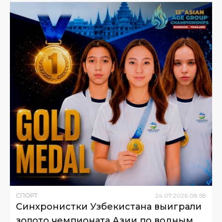
СПОРТ
24
.
07
.
2026
08
:
58
Синхронистки Узбекистана выиграли
золото чемпионата Азии по водным