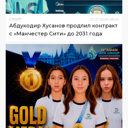
СПОРТ
27
.
07
.
2026
08
:
54
Абдукодир Хусанов продлил контракт
с «Манчестер Сити» до 2031 года