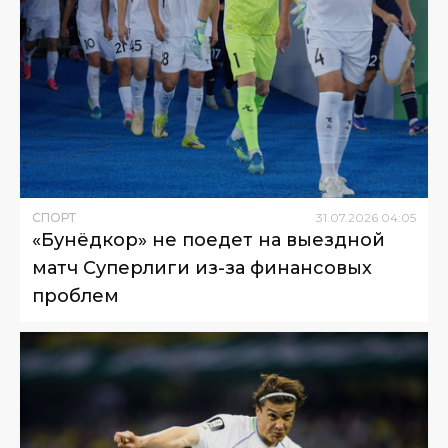
СПОРТ
31
.
07
.
2026
04
:
05
«Бунёдкор» не поедет на выездной
матч Суперлиги из-за финансовых
проблем