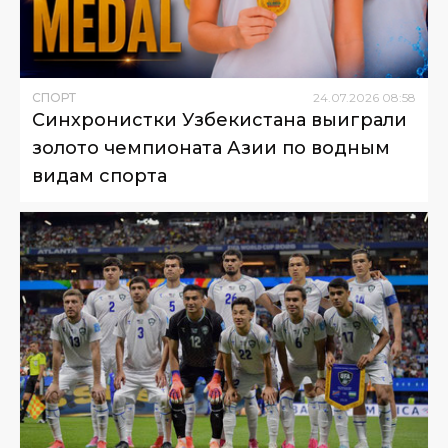
СПОРТ
24
.
07
.
2026
08
:
58
Синхронистки Узбекистана выиграли
золото чемпионата Азии по водным
видам спорта