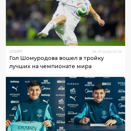
СПОРТ
28
.
07
.
2026
03
:
25
Гол Шомуродова вошел в тройку
лучших на чемпионате мира