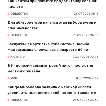
Ташкентом при попытке продать тонну соляной
кислоты
ОБЩЕСТВО
25
.
07
.
2026
08
:
18
Для абитуриентов начался этап выбора вузов и
специальностей
ОБЩЕСТВО
25
.
07
.
2026
06
:
03
Заслуженная артистка Узбекистана Насиба
Мадрахимова скончалась в возрасте 80 лет
КУЛЬТУРА
24
.
07
.
2026
02
:
03
В Индонезии семиметровый питон проглотил
местного жителя
МИР
31
.
07
.
2026
16
:
42
Саида Мирзиёева заявила о необходимости
увеличить количество зелёных зон в Ташкенте
ОБЩЕСТВО
25
.
07
.
2026
04
:
37