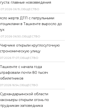
вгуста: главные нововведения
.
07
.
2026
06
:
19
,
ОБЩЕСТВО
исло жертв ДТП с патрульными
отоциклами в Ташкенте выросло до
вух
.
07
.
2026
06
:
50
,
ОБЩЕСТВО
 Чирчике открыли круглосуточную
астрономическую улицу
07
.
2026
17
:
07
,
ОБЩЕСТВО
 Ташкенте с начала года
штрафовали почти 80 тысяч
езбилетников
07
.
2026
16
:
54
,
ОБЩЕСТВО
 Сурхандарьинской области
раконьеры открыли огонь по
отрудникам заповедника