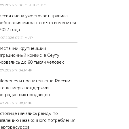
07
.
2026
19
:
00
,
ОБЩЕСТВО
оссия снова ужесточает правила
ребывания мигрантов: что изменится
 2027 года
.
07
.
2026
07
:
21
,
МИР
 Испании крупнейший
играционный кризис: в Сеуту
рорвались до 60 тысяч человек
07
.
2026
17
:
04
,
МИР
ildberries и правительство России
отовят меры поддержки
острадавших продавцов
07
.
2026
17
:
08
,
МИР
 столице начались рейды по
ыявлению незаконного потребления
нергоресурсов