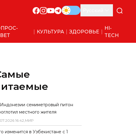
Русский
ПРОС-
HI-
КУЛЬТУРА
ЗДОРОВЬЕ
ВЕТ
TECH
Самые
читаемые
 Индонезии семиметровый питон
роглотил местного жителя
07
.
2026
16
:
42
,
МИР
то изменится в Узбекистане с 1