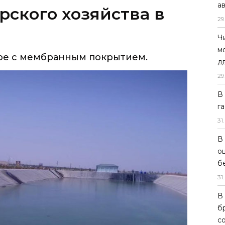
а
ского хозяйства в
29
Ч
м
аре с мембранным покрытием.
д
29
В
г
31
.
В
о
б
31
.
В
б
с