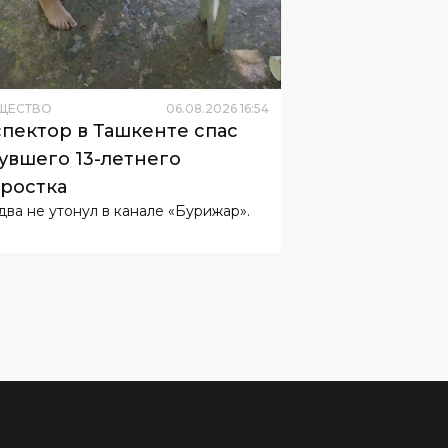
ЩЕСТВО
06
.
08
.
2026
16
:
54
пектор в Ташкенте спас
увшего 13-летнего
ростка
два не утонул в канале «Бурижар».