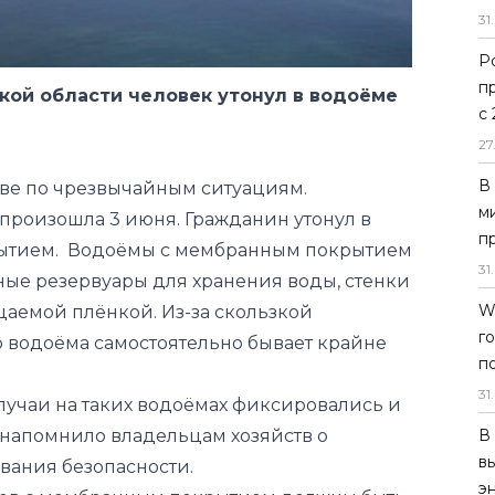
31
.
Р
п
кой области человек утонул в водоёме
с
27
В
ве по чрезвычайным ситуациям.
м
произошла 3 июня. Гражданин утонул в
п
рытием. Водоёмы с мембранным покрытием
31
.
ные резервуары для хранения воды, стенки
W
аемой плёнкой. Из-за скользкой
г
о водоёма самостоятельно бывает крайне
п
31
.
лучаи на таких водоёмах фиксировались и
В
о напомнило владельцам хозяйств о
в
вания безопасности.
э