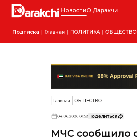
Новости
О Даракчи
Подписка
Главная
ПОЛИТИКА
ОБЩЕСТВО
Главная
ОБЩЕСТВО
Поделиться
04
.
06
.
2026
01
:
58
МЧС сообщило о