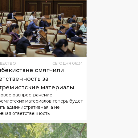
ЩЕСТВО
СЕГОДНЯ
06
:
34
збекистане смягчили
етственность за
тремистские материалы
ервое распространение
ремистских материалов теперь будет
ить административная, а не
овная ответственность.