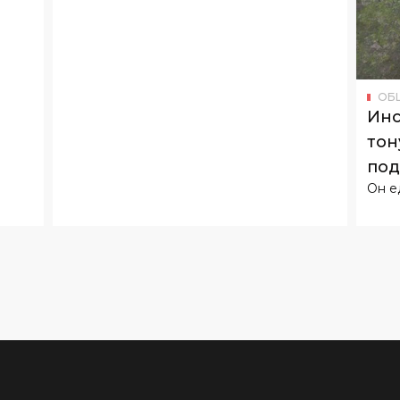
ОБ
Инс
тон
под
Он е