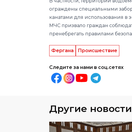
В частности, территории водоё
ограждены специальными забор
канатами для использования в э
МЧС призвало граждан соблюдат
пренебрегать правилами безопа
Фергана
Происшествие
Следите за нами в соц.сетях
Другие новости