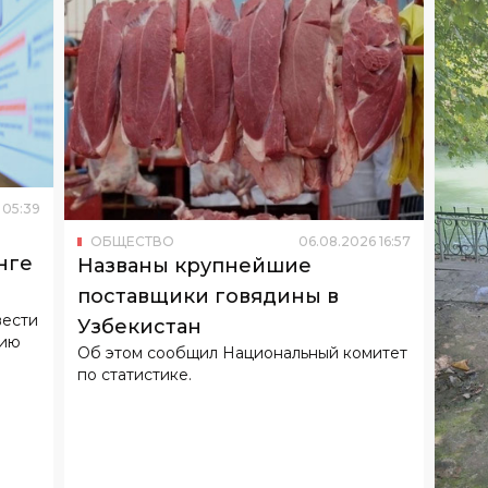
05
:
39
ОБЩЕСТВО
06
.
08
.
2026
16
:
57
нге
Названы крупнейшие
поставщики говядины в
вести
Узбекистан
тию
Об этом сообщил Национальный комитет
по статистике.