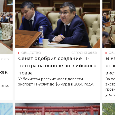
ОБЩЕСТВО
СЕГОДНЯ
06
:
38
ОБ
Сенат одобрил создание IT-
В У
Я
08
:
17
центра на основе английского
отв
как
права
экс
Узбекистан рассчитывает довести
За п
экспорт IT-услуг до $5 млрд к 2030 году.
экст
льно.
гроз
угол