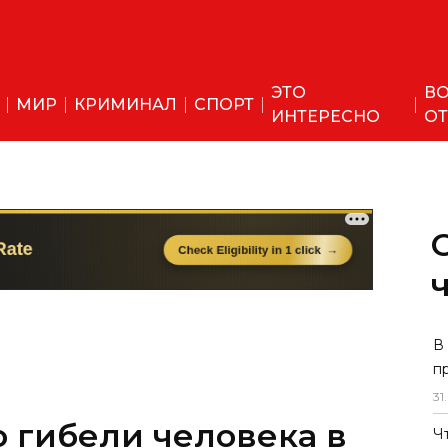
ЭТО
ВО
МИР
КРИМИНАЛ
СПОРТ
ИНТЕРЕСНО
ОТ
В
п
31
.
 гибели человека в
Ч