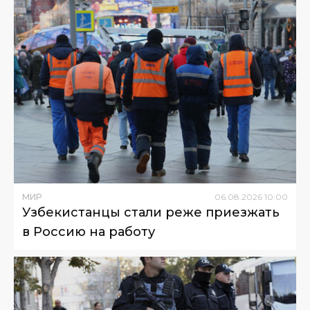
МИР
06
.
08
.
2026
10
:
00
Узбекистанцы стали реже приезжать
в Россию на работу