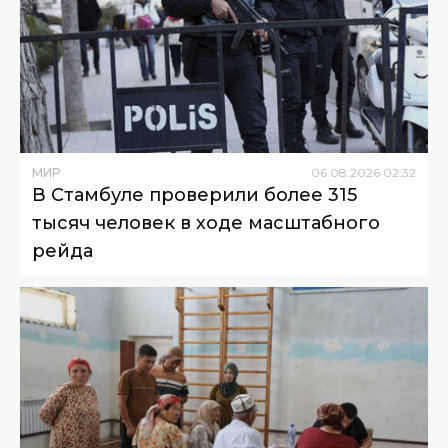
МИР
06
.
08
.
2026
02
:
32
В Стамбуле проверили более 315
тысяч человек в ходе масштабного
рейда