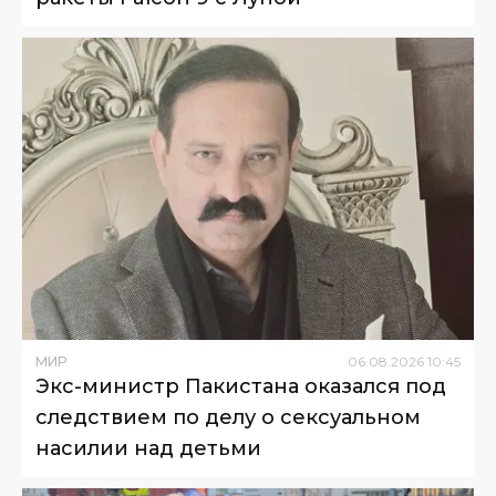
МИР
06
.
08
.
2026
10
:
45
Экс-министр Пакистана оказался под
следствием по делу о сексуальном
насилии над детьми