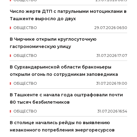
Число жертв ДТП с патрульными мотоциклами в
Ташкенте выросло до двух
ОБЩЕСТВО
29
.
07
.
2026
06
:
50
В Чирчике открыли круглосуточную
гастрономическую улицу
ОБЩЕСТВО
31
.
07
.
2026
17
:
07
В Сурхандарьинской области браконьеры
открыли огонь по сотрудникам заповедника
ОБЩЕСТВО
31
.
07
.
2026
19
:
00
В Ташкенте с начала года оштрафовали почти
80 тысяч безбилетников
ОБЩЕСТВО
31
.
07
.
2026
16
:
54
В столице начались рейды по выявлению
незаконного потребления энергоресурсов