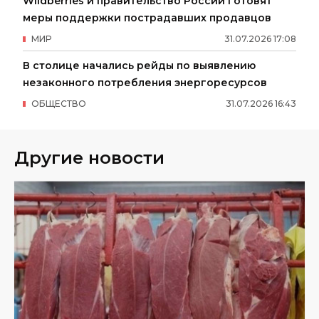
Wildberries и правительство России готовят
меры поддержки пострадавших продавцов
МИР
31
.
07
.
2026
17
:
08
В столице начались рейды по выявлению
незаконного потребления энергоресурсов
ОБЩЕСТВО
31
.
07
.
2026
16
:
43
Другие новости