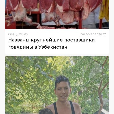
ОБЩЕСТВО
06
.
08
.
2026
16
:
57
Названы крупнейшие поставщики
говядины в Узбекистан