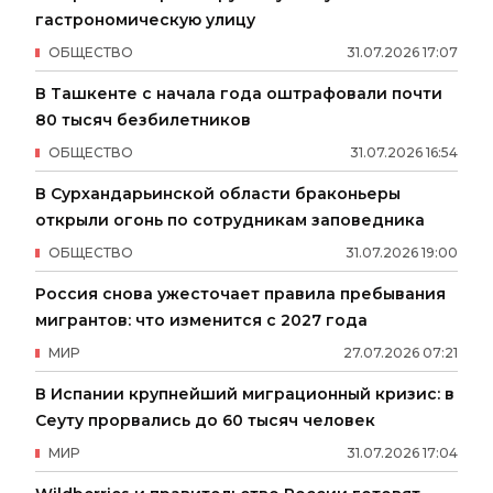
гастрономическую улицу
ОБЩЕСТВО
31
.
07
.
2026
17
:
07
В Ташкенте с начала года оштрафовали почти
80 тысяч безбилетников
ОБЩЕСТВО
31
.
07
.
2026
16
:
54
В Сурхандарьинской области браконьеры
открыли огонь по сотрудникам заповедника
ОБЩЕСТВО
31
.
07
.
2026
19
:
00
Россия снова ужесточает правила пребывания
мигрантов: что изменится с 2027 года
МИР
27
.
07
.
2026
07
:
21
В Испании крупнейший миграционный кризис: в
Сеуту прорвались до 60 тысяч человек
МИР
31
.
07
.
2026
17
:
04