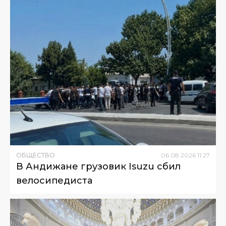
ОБЩЕСТВО
06
.
08
.
2026
11
:
27
В Андижане грузовик Isuzu сбил
велосипедиста