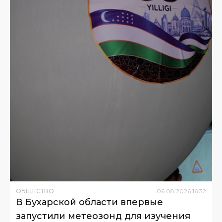
ОБЩЕСТВО
06
.
08
.
2026
16
:
32
В Бухарской области впервые
запустили метеозонд для изучения