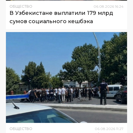
ОБЩЕСТВО
06
.
08
.
2026
16
:
24
В Узбекистане выплатили 179 млрд
сумов социального кешбэка
ОБЩЕСТВО
06
.
08
.
2026
11
:
27