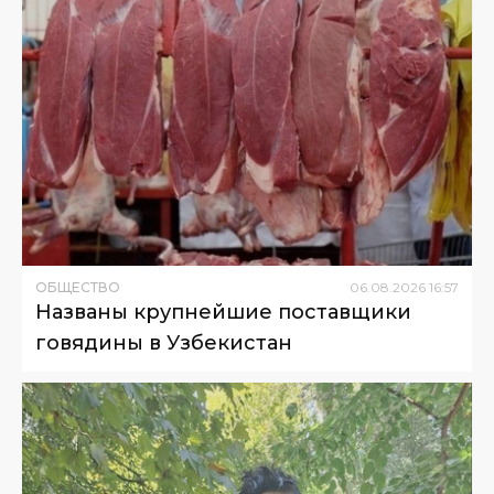
ОБЩЕСТВО
06
.
08
.
2026
16
:
57
Названы крупнейшие поставщики
говядины в Узбекистан