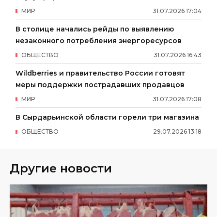
МИР
31
.
07
.
2026
17
:
04
В столице начались рейды по выявлению
незаконного потребления энергоресурсов
ОБЩЕСТВО
31
.
07
.
2026
16
:
43
Wildberries и правительство России готовят
меры поддержки пострадавших продавцов
МИР
31
.
07
.
2026
17
:
08
В Сырдарьинской области горели три магазина
ОБЩЕСТВО
29
.
07
.
2026
13
:
18
Другие новости