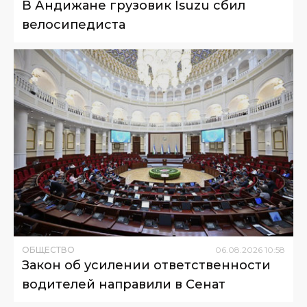
В Андижане грузовик Isuzu сбил
велосипедиста
ОБЩЕСТВО
06
.
08
.
2026
10
:
58
Закон об усилении ответственности
водителей направили в Сенат