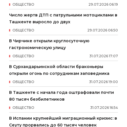
ОБЩЕСТВО
29
.
07
.
2026
06
:
19
Число жертв ДТП с патрульными мотоциклами в
Ташкенте выросло до двух
ОБЩЕСТВО
29
.
07
.
2026
06
:
50
В Чирчике открыли круглосуточную
гастрономическую улицу
ОБЩЕСТВО
31
.
07
.
2026
17
:
07
В Сурхандарьинской области браконьеры
открыли огонь по сотрудникам заповедника
ОБЩЕСТВО
31
.
07
.
2026
19
:
00
В Ташкенте с начала года оштрафовали почти
80 тысяч безбилетников
ОБЩЕСТВО
31
.
07
.
2026
16
:
54
В Испании крупнейший миграционный кризис: в
Сеуту прорвались до 60 тысяч человек