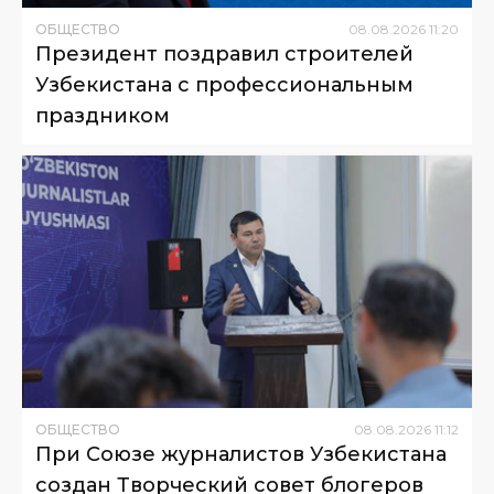
ОБЩЕСТВО
08
.
08
.
2026
11
:
20
Президент поздравил строителей
Узбекистана с профессиональным
праздником
ОБЩЕСТВО
08
.
08
.
2026
11
:
12
При Союзе журналистов Узбекистана
создан Творческий совет блогеров