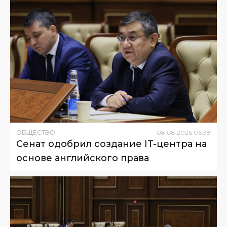
ОБЩЕСТВО
08
.
08
.
2026
06
:
38
Сенат одобрил создание IT-центра на
основе английского права