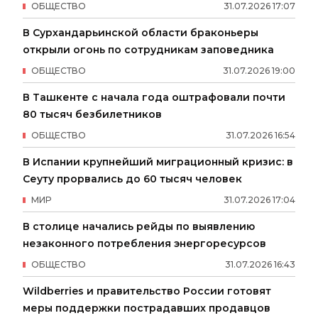
ОБЩЕСТВО
31
.
07
.
2026
17
:
07
В Сурхандарьинской области браконьеры
открыли огонь по сотрудникам заповедника
ОБЩЕСТВО
31
.
07
.
2026
19
:
00
В Ташкенте с начала года оштрафовали почти
80 тысяч безбилетников
ОБЩЕСТВО
31
.
07
.
2026
16
:
54
В Испании крупнейший миграционный кризис: в
Сеуту прорвались до 60 тысяч человек
МИР
31
.
07
.
2026
17
:
04
В столице начались рейды по выявлению
незаконного потребления энергоресурсов
ОБЩЕСТВО
31
.
07
.
2026
16
:
43
Wildberries и правительство России готовят
меры поддержки пострадавших продавцов