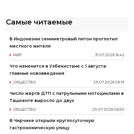
Самые читаемые
В Индонезии семиметровый питон проглотил
местного жителя
МИР
31
.
07
.
2026
16
:
42
Что изменится в Узбекистане с 1 августа:
главные нововведения
ОБЩЕСТВО
29
.
07
.
2026
06
:
19
Число жертв ДТП с патрульными мотоциклами в
Ташкенте выросло до двух
ОБЩЕСТВО
29
.
07
.
2026
06
:
50
В Чирчике открыли круглосуточную
гастрономическую улицу