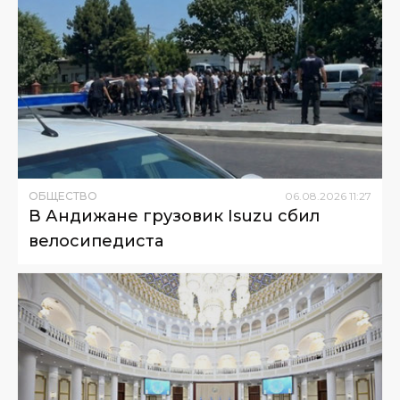
ОБЩЕСТВО
06
.
08
.
2026
11
:
27
В Андижане грузовик Isuzu сбил
велосипедиста