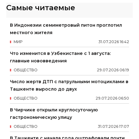
Самые читаемые
В Индонезии семиметровый питон проглотил
местного жителя
МИР
31
.
07
.
2026
16
:
42
Что изменится в Узбекистане с 1 августа:
главные нововведения
ОБЩЕСТВО
29
.
07
.
2026
06
:
19
Число жертв ДТП с патрульными мотоциклами в
Ташкенте выросло до двух
ОБЩЕСТВО
29
.
07
.
2026
06
:
50
В Чирчике открыли круглосуточную
гастрономическую улицу
ОБЩЕСТВО
31
.
07
.
2026
17
:
07
В Ташкенте с начала года оштрафовали почти