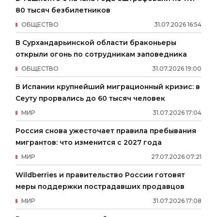
80 тысяч безбилетников
ОБЩЕСТВО
31
.
07
.
2026
16
:
54
В Сурхандарьинской области браконьеры
открыли огонь по сотрудникам заповедника
ОБЩЕСТВО
31
.
07
.
2026
19
:
00
В Испании крупнейший миграционный кризис: в
Сеуту прорвались до 60 тысяч человек
МИР
31
.
07
.
2026
17
:
04
Россия снова ужесточает правила пребывания
мигрантов: что изменится с 2027 года
МИР
27
.
07
.
2026
07
:
21
Wildberries и правительство России готовят
меры поддержки пострадавших продавцов
МИР
31
.
07
.
2026
17
:
08