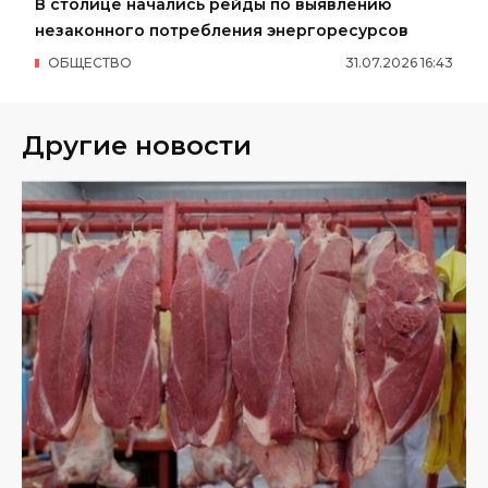
В столице начались рейды по выявлению
незаконного потребления энергоресурсов
ОБЩЕСТВО
31
.
07
.
2026
16
:
43
Другие новости