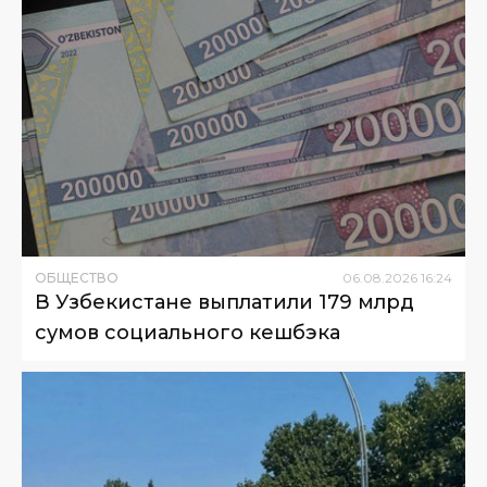
ОБЩЕСТВО
06
.
08
.
2026
16
:
24
В Узбекистане выплатили 179 млрд
сумов социального кешбэка