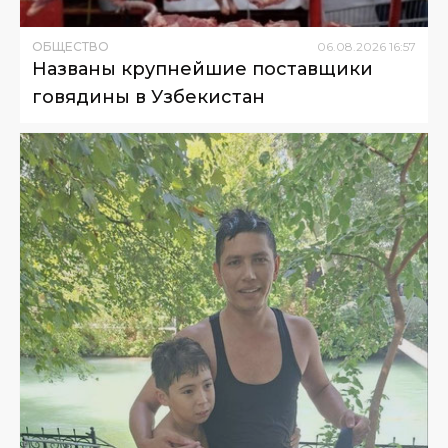
ОБЩЕСТВО
06
.
08
.
2026
16
:
57
Названы крупнейшие поставщики
говядины в Узбекистан