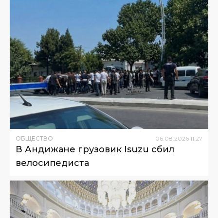
ОБЩЕСТВО
06
.
08
.
2026
11
:
27
В Андижане грузовик Isuzu сбил
велосипедиста