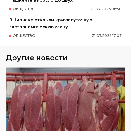
Ташкенте выросло до двух
ОБЩЕСТВО
29
.
07
.
2026
06
:
50
В Чирчике открыли круглосуточную
гастрономическую улицу
ОБЩЕСТВО
31
.
07
.
2026
17
:
07
Другие новости