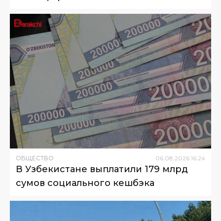
ОБЩЕСТВО
06
.
08
.
2026
16
:
24
В Узбекистане выплатили 179 млрд
сумов социального кешбэка