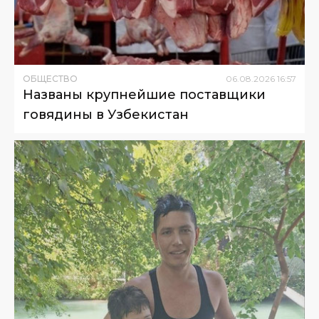
ОБЩЕСТВО
06
.
08
.
2026
16
:
57
Названы крупнейшие поставщики
говядины в Узбекистан