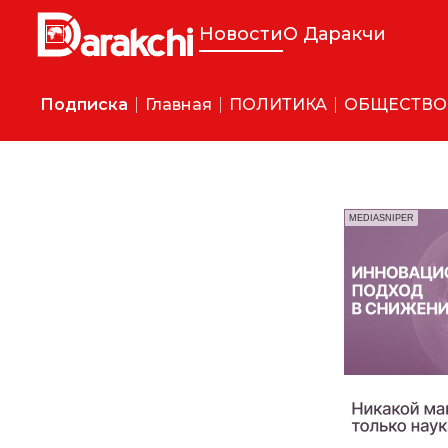
Новости
О Даракчи
Подписка
Главная
ПОЛИТИКА
ОБЩЕСТВО
MEDIASNIPER