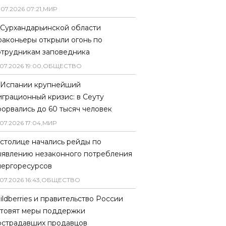
.
07
.
2026
07
:
21
,
МИР
 Сурхандарьинской области
раконьеры открыли огонь по
отрудникам заповедника
07
.
2026
19
:
00
,
ОБЩЕСТВО
 Испании крупнейший
играционный кризис: в Сеуту
рорвались до 60 тысяч человек
07
.
2026
17
:
04
,
МИР
 столице начались рейды по
ыявлению незаконного потребления
нергоресурсов
07
.
2026
16
:
43
,
ОБЩЕСТВО
ildberries и правительство России
отовят меры поддержки
острадавших продавцов