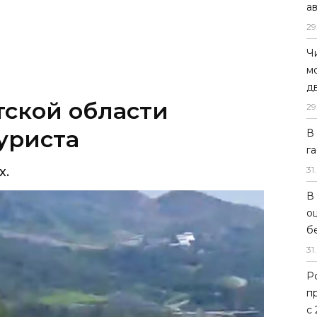
а
29
Ч
м
д
тской области
29
уриста
В
г
х.
31
.
В
о
б
31
.
Р
п
с