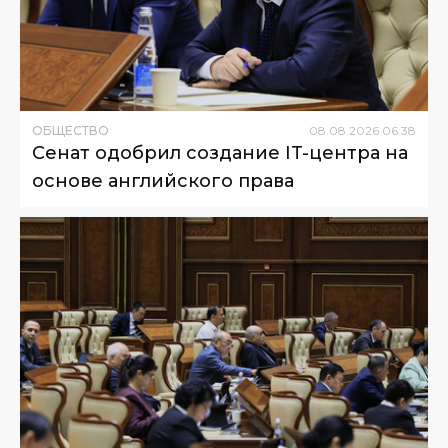
ОБЩЕСТВО
08
.
08
.
2026
06
:
38
Сенат одобрил создание IT-центра на
основе английского права