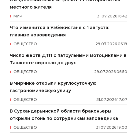
местного жителя
МИР
31
.
07
.
2026
16
:
42
Что изменится в Узбекистане с 1 августа:
главные нововведения
ОБЩЕСТВО
29
.
07
.
2026
06
:
19
Число жертв ДТП с патрульными мотоциклами в
Ташкенте выросло до двух
ОБЩЕСТВО
29
.
07
.
2026
06
:
50
В Чирчике открыли круглосуточную
гастрономическую улицу
ОБЩЕСТВО
31
.
07
.
2026
17
:
07
В Сурхандарьинской области браконьеры
открыли огонь по сотрудникам заповедника
ОБЩЕСТВО
31
.
07
.
2026
19
:
00