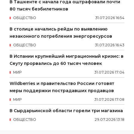
В Ташкенте с начала года оштрафовали почти
80 тысяч безбилетников
ОБЩЕСТВО
31
.
07
.
2026
16
:
54
В столице начались рейды по выявлению
незаконного потребления энергоресурсов
ОБЩЕСТВО
31
.
07
.
2026
16
:
43
В Испании крупнейший миграционный кризис: в
Сеуту прорвались до 60 тысяч человек
МИР
31
.
07
.
2026
17
:
04
Wildberries и правительство России готовят
меры поддержки пострадавших продавцов
МИР
31
.
07
.
2026
17
:
08
В Сырдарьинской области горели три магазина
ОБЩЕСТВО
29
.
07
.
2026
13
:
18