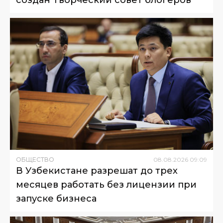
создан Творческий совет блогеров
ОБЩЕСТВО
08
.
08
.
2026
09
:
09
В Узбекистане разрешат до трех
месяцев работать без лицензии при
запуске бизнеса