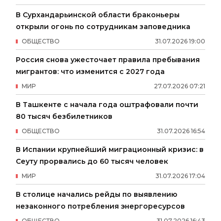
В Сурхандарьинской области браконьеры
открыли огонь по сотрудникам заповедника
ОБЩЕСТВО
31
.
07
.
2026
19
:
00
Россия снова ужесточает правила пребывания
мигрантов: что изменится с 2027 года
МИР
27
.
07
.
2026
07
:
21
В Ташкенте с начала года оштрафовали почти
80 тысяч безбилетников
ОБЩЕСТВО
31
.
07
.
2026
16
:
54
В Испании крупнейший миграционный кризис: в
Сеуту прорвались до 60 тысяч человек
МИР
31
.
07
.
2026
17
:
04
В столице начались рейды по выявлению
незаконного потребления энергоресурсов
ОБЩЕСТВО
31
.
07
.
2026
16
:
43