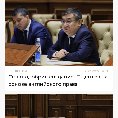
ОБЩЕСТВО
08
.
08
.
2026
06
:
38
Сенат одобрил создание IT-центра на
основе английского права