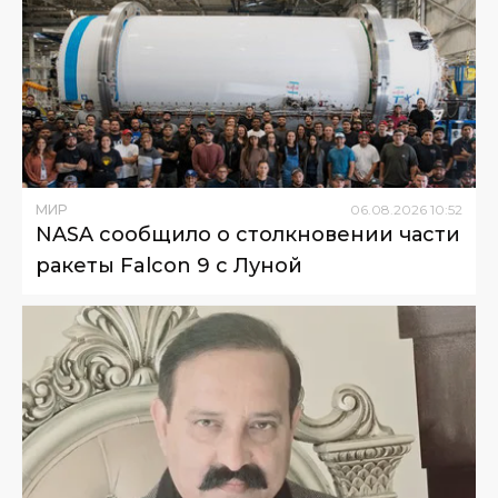
МИР
06
.
08
.
2026
10
:
52
NASA сообщило о столкновении части
ракеты Falcon 9 с Луной