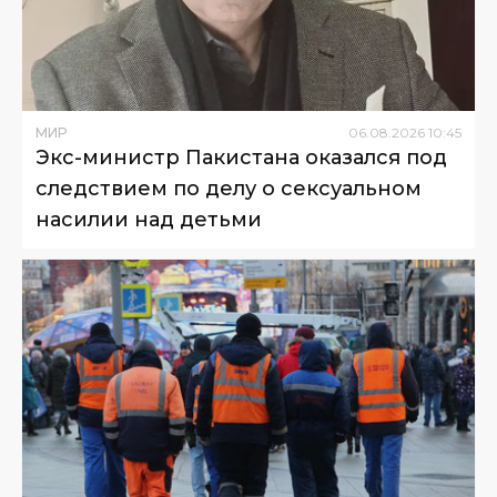
МИР
06
.
08
.
2026
10
:
45
Экс-министр Пакистана оказался под
следствием по делу о сексуальном
насилии над детьми