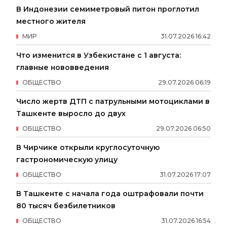
В Индонезии семиметровый питон проглотил
местного жителя
МИР
31
.
07
.
2026
16
:
42
Что изменится в Узбекистане с 1 августа:
главные нововведения
ОБЩЕСТВО
29
.
07
.
2026
06
:
19
Число жертв ДТП с патрульными мотоциклами в
Ташкенте выросло до двух
ОБЩЕСТВО
29
.
07
.
2026
06
:
50
В Чирчике открыли круглосуточную
гастрономическую улицу
ОБЩЕСТВО
31
.
07
.
2026
17
:
07
В Ташкенте с начала года оштрафовали почти
80 тысяч безбилетников
ОБЩЕСТВО
31
.
07
.
2026
16
:
54