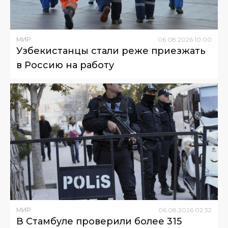
МИР
06
.
08
.
2026
10
:
00
Узбекистанцы стали реже приезжать
в Россию на работу
МИР
06
.
08
.
2026
02
:
32
В Стамбуле проверили более 315