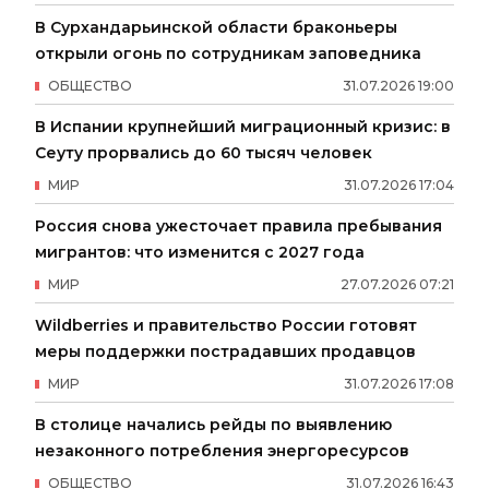
В Сурхандарьинской области браконьеры
открыли огонь по сотрудникам заповедника
ОБЩЕСТВО
31
.
07
.
2026
19
:
00
В Испании крупнейший миграционный кризис: в
Сеуту прорвались до 60 тысяч человек
МИР
31
.
07
.
2026
17
:
04
Россия снова ужесточает правила пребывания
мигрантов: что изменится с 2027 года
МИР
27
.
07
.
2026
07
:
21
Wildberries и правительство России готовят
меры поддержки пострадавших продавцов
МИР
31
.
07
.
2026
17
:
08
В столице начались рейды по выявлению
незаконного потребления энергоресурсов
ОБЩЕСТВО
31
.
07
.
2026
16
:
43