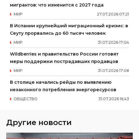
мигрантов: что изменится с 2027 года
МИР
27
.
07
.
2026
07
:
21
В Испании крупнейший миграционный кризис: в
Сеуту прорвались до 60 тысяч человек
МИР
31
.
07
.
2026
17
:
04
Wildberries и правительство России готовят
меры поддержки пострадавших продавцов
МИР
31
.
07
.
2026
17
:
08
В столице начались рейды по выявлению
незаконного потребления энергоресурсов
ОБЩЕСТВО
31
.
07
.
2026
16
:
43
Другие новости