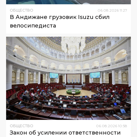
ОБЩЕСТВО
06
.
08
.
2026
11
:
27
В Андижане грузовик Isuzu сбил
велосипедиста
ОБЩЕСТВО
06
.
08
.
2026
10
:
58
Закон об усилении ответственности