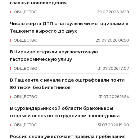
главные нововведения
ОБЩЕСТВО
29
.
07
.
2026
06
:
19
Число жертв ДТП с патрульными мотоциклами в
Ташкенте выросло до двух
ОБЩЕСТВО
29
.
07
.
2026
06
:
50
В Чирчике открыли круглосуточную
гастрономическую улицу
ОБЩЕСТВО
31
.
07
.
2026
17
:
07
В Ташкенте с начала года оштрафовали почти
80 тысяч безбилетников
ОБЩЕСТВО
31
.
07
.
2026
16
:
54
В Сурхандарьинской области браконьеры
открыли огонь по сотрудникам заповедника
ОБЩЕСТВО
31
.
07
.
2026
19
:
00
Россия снова ужесточает правила пребывания