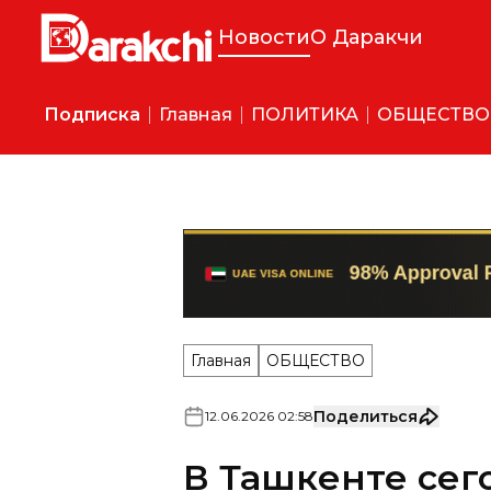
Новости
О Даракчи
Подписка
Главная
ПОЛИТИКА
ОБЩЕСТВО
Главная
ОБЩЕСТВО
Поделиться
12
.
06
.
2026
02
:
58
В Ташкенте сег
Возможно усиление ветра.