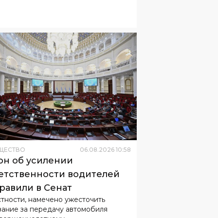
ЩЕСТВО
06
.
08
.
2026
10
:
58
он об усилении
етственности водителей
равили в Сенат
стности, намечено ужесточить
зание за передачу автомобиля
вершеннолетнему.