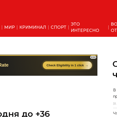
ЭТО
ВО
МИР
КРИМИНАЛ
СПОРТ
ИНТЕРЕСНО
ОТ
одня до +36
В
п
31
.
Ч