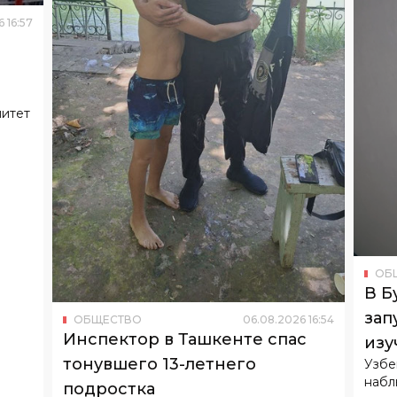
митет
ОБ
В Б
зап
ОБЩЕСТВО
06
.
08
.
2026
16
:
54
Инспектор в Ташкенте спас
изу
тонувшего 13-летнего
Узбе
набл
подростка
Он едва не утонул в канале «Бурижар».