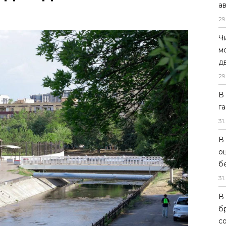
а
29
Ч
м
д
29
В
г
31
.
В
о
б
31
.
В
б
с
без осадков.