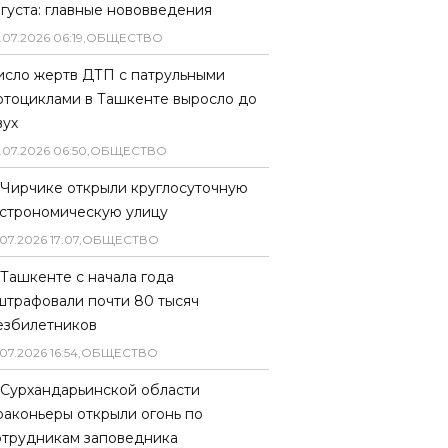
вгуста: главные нововведения
.
07
.
2026
06
:
19
,
ОБЩЕСТВО
исло жертв ДТП с патрульными
отоциклами в Ташкенте выросло до
вух
.
07
.
2026
06
:
50
,
ОБЩЕСТВО
 Чирчике открыли круглосуточную
астрономическую улицу
07
.
2026
17
:
07
,
ОБЩЕСТВО
 Ташкенте с начала года
штрафовали почти 80 тысяч
езбилетников
07
.
2026
16
:
54
,
ОБЩЕСТВО
 Сурхандарьинской области
раконьеры открыли огонь по
отрудникам заповедника