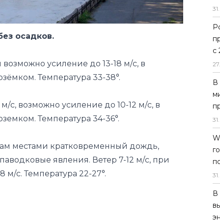
31
.
и возможно усиление до 13-18 м/с, в
Р
озёмком. Температура 33-38°.
п
с
 м/с, возможно усиление до 10-12 м/с, в
27
земком. Температура 34-36°.
В
м
ам местами кратковременный дождь,
п
паводковые явления. Ветер 7-12 м/с, при
31
.
 м/с. Температура 22-27°.
W
г
п
31
.
В
в
э