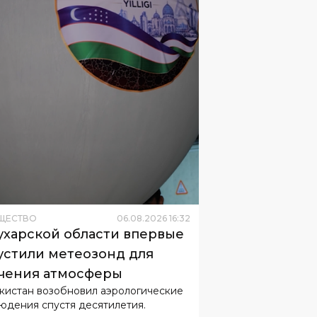
ЩЕСТВО
06
.
08
.
2026
16
:
32
ухарской области впервые
устили метеозонд для
чения атмосферы
кистан возобновил аэрологические
юдения спустя десятилетия.