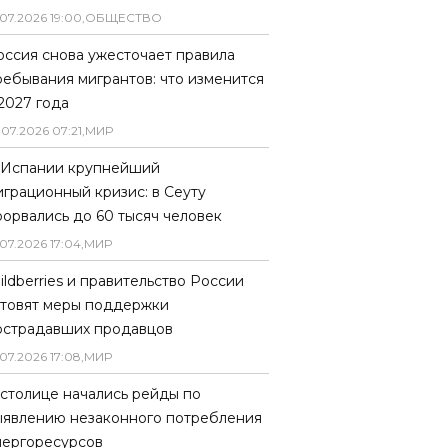
07
.
2026
19
:
00
,
ОБЩЕСТВО
оссия снова ужесточает правила
ребывания мигрантов: что изменится
 2027 года
.
07
.
2026
07
:
21
,
МИР
 Испании крупнейший
играционный кризис: в Сеуту
рорвались до 60 тысяч человек
07
.
2026
17
:
04
,
МИР
ildberries и правительство России
отовят меры поддержки
острадавших продавцов
07
.
2026
17
:
08
,
МИР
 столице начались рейды по
ыявлению незаконного потребления
нергоресурсов