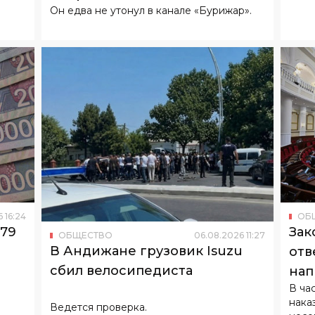
6
16
:
24
ОБ
179
Зак
ОБЩЕСТВО
06
.
08
.
2026
11
:
27
В Андижане грузовик Isuzu
отв
сбил велосипедиста
нап
В ча
нака
Ведется проверка.
несо