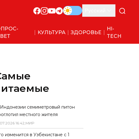
Русский
ПРОС-
HI-
КУЛЬТУРА
ЗДОРОВЬЕ
ВЕТ
TECH
Самые
читаемые
 Индонезии семиметровый питон
роглотил местного жителя
07
.
2026
16
:
42
,
МИР
то изменится в Узбекистане с 1