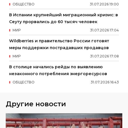
ОБЩЕСТВО
31
.
07
.
2026
19
:
00
В Испании крупнейший миграционный кризис: в
Сеуту прорвались до 60 тысяч человек
МИР
31
.
07
.
2026
17
:
04
Wildberries и правительство России готовят
меры поддержки пострадавших продавцов
МИР
31
.
07
.
2026
17
:
08
В столице начались рейды по выявлению
незаконного потребления энергоресурсов
ОБЩЕСТВО
31
.
07
.
2026
16
:
43
Другие новости