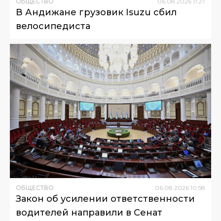
ОБЩЕСТВО
06
.
08
.
2026
11
:
27
В Андижане грузовик Isuzu сбил
велосипедиста
ОБЩЕСТВО
06
.
08
.
2026
10
:
58
Закон об усилении ответственности
водителей направили в Сенат