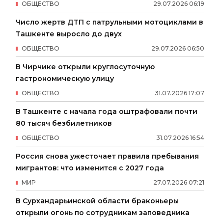
ОБЩЕСТВО
29
.
07
.
2026
06
:
19
Число жертв ДТП с патрульными мотоциклами в
Ташкенте выросло до двух
ОБЩЕСТВО
29
.
07
.
2026
06
:
50
В Чирчике открыли круглосуточную
гастрономическую улицу
ОБЩЕСТВО
31
.
07
.
2026
17
:
07
В Ташкенте с начала года оштрафовали почти
80 тысяч безбилетников
ОБЩЕСТВО
31
.
07
.
2026
16
:
54
Россия снова ужесточает правила пребывания
мигрантов: что изменится с 2027 года
МИР
27
.
07
.
2026
07
:
21
В Сурхандарьинской области браконьеры
открыли огонь по сотрудникам заповедника