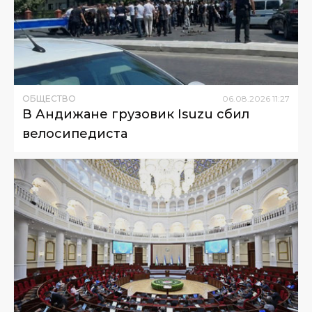
ОБЩЕСТВО
06
.
08
.
2026
11
:
27
В Андижане грузовик Isuzu сбил
велосипедиста