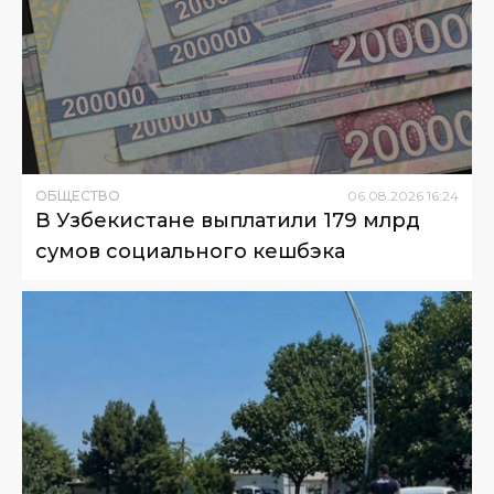
ОБЩЕСТВО
06
.
08
.
2026
16
:
24
В Узбекистане выплатили 179 млрд
сумов социального кешбэка