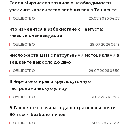
Саида Мирзиёева заявила о необходимости
увеличить количество зелёных зон в Ташкенте
ОБЩЕСТВО
25
.
07
.
2026
04
:
37
Что изменится в Узбекистане с 1 августа:
главные нововведения
ОБЩЕСТВО
29
.
07
.
2026
06
:
19
Число жертв ДТП с патрульными мотоциклами в
Ташкенте выросло до двух
ОБЩЕСТВО
29
.
07
.
2026
06
:
50
В Чирчике открыли круглосуточную
гастрономическую улицу
ОБЩЕСТВО
31
.
07
.
2026
17
:
07
В Ташкенте с начала года оштрафовали почти
80 тысяч безбилетников
ОБЩЕСТВО
31
.
07
.
2026
16
:
54