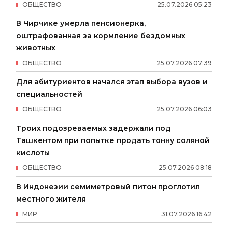
ОБЩЕСТВО
25
.
07
.
2026
05
:
23
В Чирчике умерла пенсионерка,
оштрафованная за кормление бездомных
животных
ОБЩЕСТВО
25
.
07
.
2026
07
:
39
Для абитуриентов начался этап выбора вузов и
специальностей
ОБЩЕСТВО
25
.
07
.
2026
06
:
03
Троих подозреваемых задержали под
Ташкентом при попытке продать тонну соляной
кислоты
ОБЩЕСТВО
25
.
07
.
2026
08
:
18
В Индонезии семиметровый питон проглотил
местного жителя
МИР
31
.
07
.
2026
16
:
42