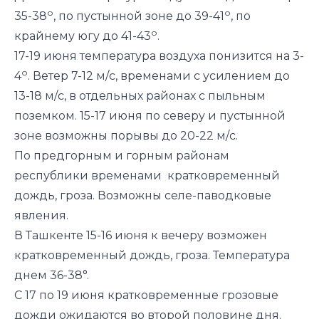
о
о
35-38
, по пустынной зоне до 39-41
, по
о
крайнему югу до 41-43
.
17-19 июня температура воздуха понизится на 3-
о
4
.
Ветер 7-12 м/с, временами с усилением до
13-18 м/с, в отдельных районах с пыльным
поземком. 15-17 июня по северу и пустынной
зоне возможны порывы до 20-22 м/с.
По предгорным и горным районам
республики временами кратковременный
дождь, гроза. Возможны селе-паводковые
явления.
В Ташкенте 15-16 июня к вечеру возможен
кратковременный дождь, гроза. Температура
днем 36-38°.
С 17 по 19 июня кратковременные грозовые
дожди ожидаются во второй половине дня.