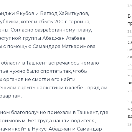
24
анджи Якубов и Бегзод Хайиткулов,
В
блики, хотели сбыть 200 г героина,
п
ны. Согласно разработанному плану,
31
.
еступной группы Абаджан Атабаев
С
обы с помощью Самандара Маткаримова
н
з
области в Ташкент встречалось немало
25
ье нужно было спрятать так, чтобы
Ч
органов не смогли его найти.
а
шили скрыть наркотики в хлебе - вряд ли
29
овар там.
Ч
м
ном благополучно приехали в Ташкент, где
д
аримовым. Без труда нашли водителя,
29
«начинкой» в Нукус. Абаджан и Самандар