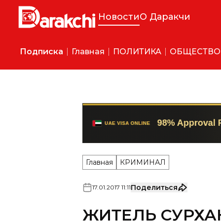
Новости
О Даракчи
Подписка
Главная
ПОЛИТИКА
ОБЩЕСТВО
Главная
КРИМИНАЛ
Поделиться
17
.
01
.
2017
11
:
11
ЖИТЕЛЬ СУРХА