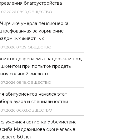
правления благоустройства
.
07
.
2026
08
:
10
,
ОБЩЕСТВО
 Чирчике умерла пенсионерка,
штрафованная за кормление
ездомных животных
.
07
.
2026
07
:
39
,
ОБЩЕСТВО
роих подозреваемых задержали под
ашкентом при попытке продать
онну соляной кислоты
.
07
.
2026
08
:
18
,
ОБЩЕСТВО
ля абитуриентов начался этап
ыбора вузов и специальностей
.
07
.
2026
06
:
03
,
ОБЩЕСТВО
аслуженная артистка Узбекистана
асиба Мадрахимова скончалась в
озрасте 80 лет