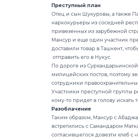
Преступный план
Отец и сын Шукуровы, а также П
наркокурьеры из соседней респу
привезенных из зарубежной стра
Мансур и еще один участник пр
доставили товар в Ташкент, чт
отправить его в Нукус.
По дороге из Сурхандарьинской 
милицейских постов, поэтому зел
сотрудники правоохранительных 
Участники преступной группы ре
кому-то придет в голову искать т
Разоблачение
Таким образом, Мансур с Абаджа
встретились с Самандаром Матк
согласившегося довезти хлеб с 