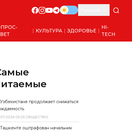
Русский
ПРОС-
HI-
КУЛЬТУРА
ЗДОРОВЬЕ
ВЕТ
TECH
Самые
читаемые
 Узбекистане продолжает снижаться
ождаемость
.
07
.
2026
05
:
23
,
ОБЩЕСТВО
 Ташкенте оштрафован начальник