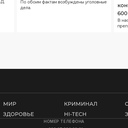
ВД.
По обоим фактам возбуждены уголовные
ремонт дорог
кон
дела.
600
В на
Рос
преп
МИР
КРИМИНАЛ
ЗДОРОВЬЕ
HI-TECH
НОМЕР ТЕЛЕФОНА