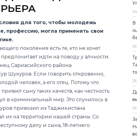
У
РЬЕРА
24
условия для того, чтобы молодежь
В
о
е, профессию, могла применять свои
б
тике.
25
ющего поколения есть те, кто не хочет
 предпочитает идти на поводу у алчности.
Т
Т
енец Сариасийского района
т
ур Шукуров. Если говорить откровенно,
25
лодой человек, а его отец. Потому что
ривил сыну таких качеств, как честность
Д
нул в криминальный мир. Это случилось в
в
укуров привозил из Таджикистана
25
л их на территории нашей страны. Со
З
еступному делу и сына, 18-летнего
Н
в