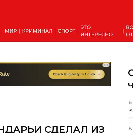
ЭТО
ВО
МИР
КРИМИНАЛ
СПОРТ
ИНТЕРЕСНО
ОТ
В
р
25
НДАРЬИ СДЕЛАЛ ИЗ
В