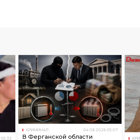
КРИМИНАЛ
04
.
08
.
2026
05
:
07
В Ферганской области
КР
05
:
32