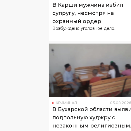
В Карши мужчина избил
супругу, несмотря на
охранный ордер
Возбуждено уголовное дело.
КРИМИНАЛ
03
.
08
.
2026
В Бухарской области выяв
подпольную худжру с
незаконным религиозным