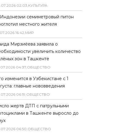
.
07
.
2026
02
:
03
,
КУЛЬТУРА
 Индонезии семиметровый питон
роглотил местного жителя
07
.
2026
16
:
42
,
МИР
аида Мирзиёева заявила о
еобходимости увеличить количество
елёных зон в Ташкенте
.
07
.
2026
04
:
37
,
ОБЩЕСТВО
то изменится в Узбекистане с 1
вгуста: главные нововведения
.
07
.
2026
06
:
19
,
ОБЩЕСТВО
исло жертв ДТП с патрульными
отоциклами в Ташкенте выросло до
вух
.
07
.
2026
06
:
50
,
ОБЩЕСТВО