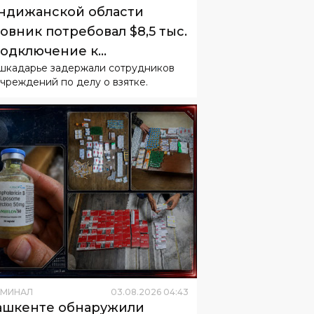
ндижанской области
овник потребовал $8,5 тыс.
подключение к
шкадарье задержали сотрудников
ализации
чреждений по делу о взятке.
ИМИНАЛ
03
.
08
.
2026
04
:
43
ашкенте обнаружили