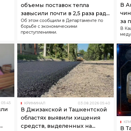
В А
объемы поставок тепла
чин
завысили почти в 2,5 раза ради
Об этом сообщили в Департаменте по
за 
субсидий
борьбе с экономическими
В Ка
кан
преступлениями.
меду
05
:
45
КРИМИНАЛ
03
.
08
.
2026
05
:
40
или
В Джизакской и Ташкентской
областях выявили хищения
КР
средств, выделенных на
В Т