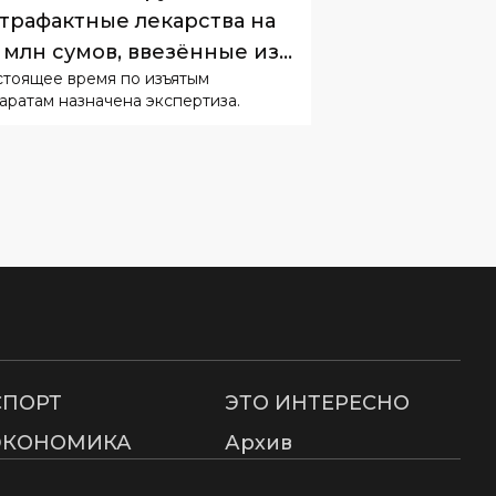
трафактные лекарства на
 млн сумов, ввезённые из
стоящее время по изъятым
сии
аратам назначена экспертиза.
СПОРТ
ЭТО ИНТЕРЕСНО
ЭКОНОМИКА
Архив