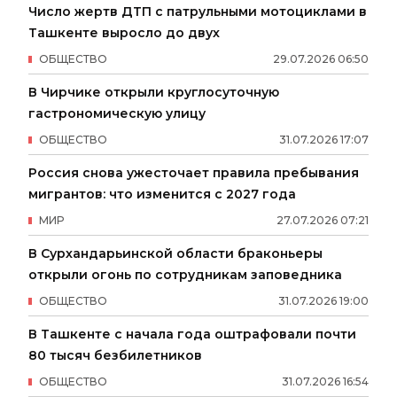
Число жертв ДТП с патрульными мотоциклами в
Ташкенте выросло до двух
ОБЩЕСТВО
29
.
07
.
2026
06
:
50
В Чирчике открыли круглосуточную
гастрономическую улицу
ОБЩЕСТВО
31
.
07
.
2026
17
:
07
Россия снова ужесточает правила пребывания
мигрантов: что изменится с 2027 года
МИР
27
.
07
.
2026
07
:
21
В Сурхандарьинской области браконьеры
открыли огонь по сотрудникам заповедника
ОБЩЕСТВО
31
.
07
.
2026
19
:
00
В Ташкенте с начала года оштрафовали почти
80 тысяч безбилетников
ОБЩЕСТВО
31
.
07
.
2026
16
:
54