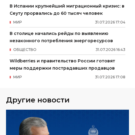
В Испании крупнейший миграционный кризис: в
Сеуту прорвались до 60 тысяч человек
МИР
31
.
07
.
2026
17
:
04
В столице начались рейды по выявлению
незаконного потребления энергоресурсов
ОБЩЕСТВО
31
.
07
.
2026
16
:
43
Wildberries и правительство России готовят
меры поддержки пострадавших продавцов
МИР
31
.
07
.
2026
17
:
08
Другие новости