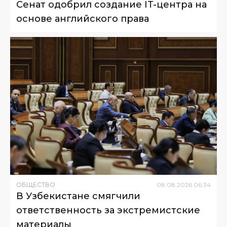
Сенат одобрил создание IT-центра на
основе английского права
ОБЩЕСТВО
08
.
08
.
2026
06
:
34
В Узбекистане смягчили
ответственность за экстремистские
материалы