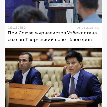
ОБЩЕСТВО
08
.
08
.
2026
11
:
12
При Союзе журналистов Узбекистана
создан Творческий совет блогеров