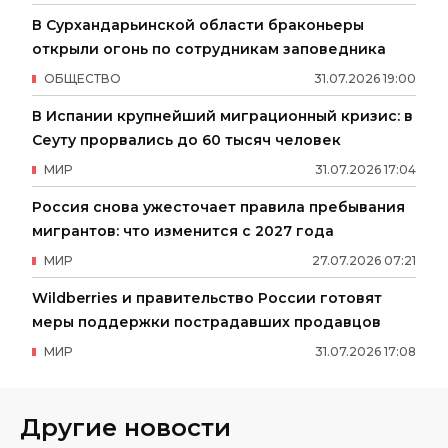
В Сурхандарьинской области браконьеры
открыли огонь по сотрудникам заповедника
ОБЩЕСТВО
31
.
07
.
2026
19
:
00
В Испании крупнейший миграционный кризис: в
Сеуту прорвались до 60 тысяч человек
МИР
31
.
07
.
2026
17
:
04
Россия снова ужесточает правила пребывания
мигрантов: что изменится с 2027 года
МИР
27
.
07
.
2026
07
:
21
Wildberries и правительство России готовят
меры поддержки пострадавших продавцов
МИР
31
.
07
.
2026
17
:
08
Другие новости