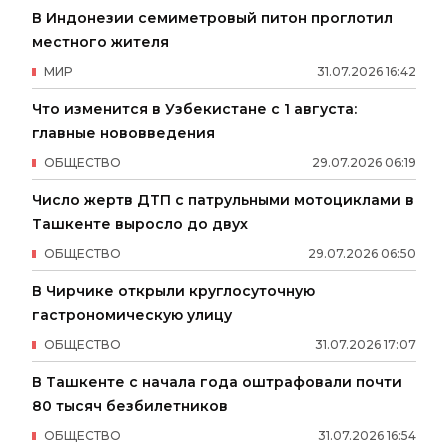
В Индонезии семиметровый питон проглотил
местного жителя
МИР
31
.
07
.
2026
16
:
42
Что изменится в Узбекистане с 1 августа:
главные нововведения
ОБЩЕСТВО
29
.
07
.
2026
06
:
19
Число жертв ДТП с патрульными мотоциклами в
Ташкенте выросло до двух
ОБЩЕСТВО
29
.
07
.
2026
06
:
50
В Чирчике открыли круглосуточную
гастрономическую улицу
ОБЩЕСТВО
31
.
07
.
2026
17
:
07
В Ташкенте с начала года оштрафовали почти
80 тысяч безбилетников
ОБЩЕСТВО
31
.
07
.
2026
16
:
54