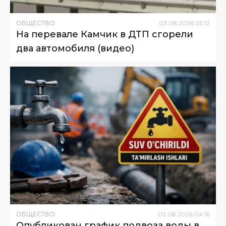
ОБЩЕСТВО
03
.
08
.
2026
05
:
12
На перевале Камчик в ДТП сгорели
два автомобиля (видео)
ОБЩЕСТВО
03
.
08
.
2026
04
:
16
Опубликован график подвоза воды в