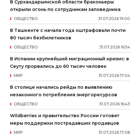
В Сурхандарьинской области браконьеры
открыли огонь по сотрудникам заповедника
ОБЩЕСТВО
31
.
07
.
2026
19
:
00
В Ташкенте с начала года оштрафовали почти
80 тысяч безбилетников
ОБЩЕСТВО
31
.
07
.
2026
16
:
54
В Испании крупнейший миграционный кризис: в
Сеуту прорвались до 60 тысяч человек
МИР
31
.
07
.
2026
17
:
04
В столице начались рейды по выявлению
незаконного потребления энергоресурсов
ОБЩЕСТВО
31
.
07
.
2026
16
:
43
Wildberries и правительство России готовят
меры поддержки пострадавших продавцов
МИР
31
.
07
.
2026
17
:
08