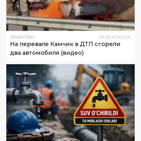
ОБЩЕСТВО
03
.
08
.
2026
05
:
12
На перевале Камчик в ДТП сгорели
два автомобиля (видео)