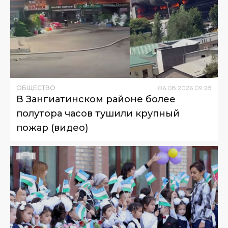
ОБЩЕСТВО
06
.
08
.
2026
09
:
28
В Зангиатинском районе более
полутора часов тушили крупный
пожар (видео)