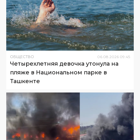
ОБЩЕСТВО
06
.
08
.
2026
09
:
45
Четырехлетняя девочка утонула на
пляже в Национальном парке в
Ташкенте