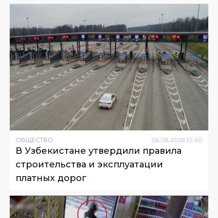
ОБЩЕСТВО
06
.
08
.
2026
10
:
40
В Узбекистане утвердили правила
строительства и эксплуатации
платных дорог