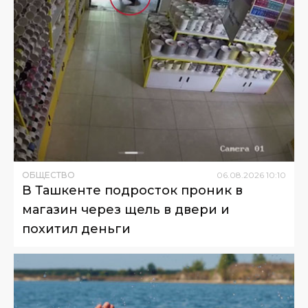
ОБЩЕСТВО
06
.
08
.
2026
10
:
10
В Ташкенте подросток проник в
магазин через щель в двери и
похитил деньги