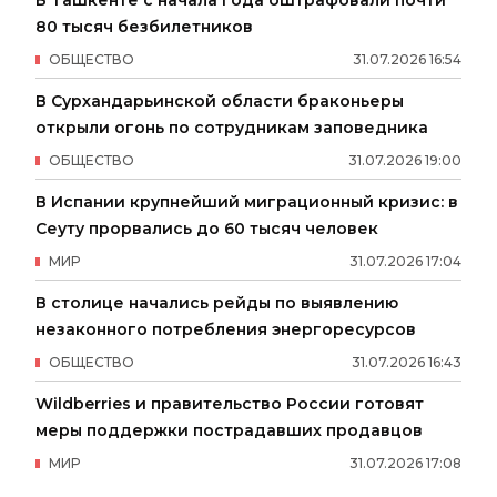
В Ташкенте с начала года оштрафовали почти
80 тысяч безбилетников
ОБЩЕСТВО
31
.
07
.
2026
16
:
54
В Сурхандарьинской области браконьеры
открыли огонь по сотрудникам заповедника
ОБЩЕСТВО
31
.
07
.
2026
19
:
00
В Испании крупнейший миграционный кризис: в
Сеуту прорвались до 60 тысяч человек
МИР
31
.
07
.
2026
17
:
04
В столице начались рейды по выявлению
незаконного потребления энергоресурсов
ОБЩЕСТВО
31
.
07
.
2026
16
:
43
Wildberries и правительство России готовят
меры поддержки пострадавших продавцов
МИР
31
.
07
.
2026
17
:
08