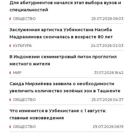
Для абитуриентов начался этап выбора вузов и
специальностей
ОБЩЕСТВО
25
.
07
.
2026
06
:
03
Заслуженная артистка Узбекистана Насиба
Мадрахимова скончалась в возрасте 80 лет
КУЛЬТУРА
24
.
07
.
2026
02
:
03
В Индонезии семиметровый питон проглотил
местного жителя
МИР
31
.
07
.
2026
16
:
42
Саида Мирзиёева заявила о необходимости
увеличить количество зелёных зон в Ташкенте
ОБЩЕСТВО
25
.
07
.
2026
04
:
37
Что изменится в Узбекистане с 1 августа:
главные нововведения
ОБЩЕСТВО
29
.
07
.
2026
06
:
19