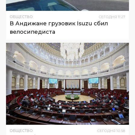
ОБЩЕСТВО
СЕГОДНЯ
11
:
27
В Андижане грузовик Isuzu сбил
велосипедиста
ОБЩЕСТВО
СЕГОДНЯ
10
:
58