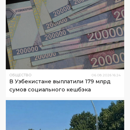
ОБЩЕСТВО
06
.
08
.
2026
16
:
24
В Узбекистане выплатили 179 млрд
сумов социального кешбэка