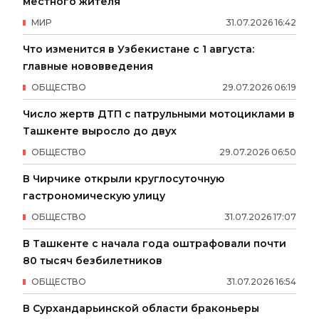
местного жителя
МИР
31
.
07
.
2026
16
:
42
Что изменится в Узбекистане с 1 августа:
главные нововведения
ОБЩЕСТВО
29
.
07
.
2026
06
:
19
Число жертв ДТП с патрульными мотоциклами в
Ташкенте выросло до двух
ОБЩЕСТВО
29
.
07
.
2026
06
:
50
В Чирчике открыли круглосуточную
гастрономическую улицу
ОБЩЕСТВО
31
.
07
.
2026
17
:
07
В Ташкенте с начала года оштрафовали почти
80 тысяч безбилетников
ОБЩЕСТВО
31
.
07
.
2026
16
:
54
В Сурхандарьинской области браконьеры