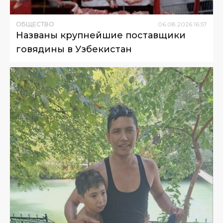
ОБЩЕСТВО
06
.
08
.
2026
16
:
57
Названы крупнейшие поставщики
говядины в Узбекистан