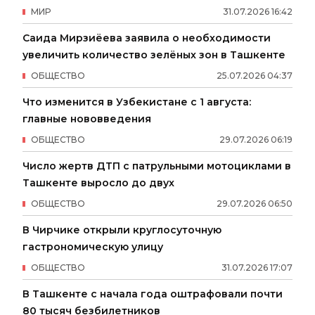
МИР
31
.
07
.
2026
16
:
42
Саида Мирзиёева заявила о необходимости
увеличить количество зелёных зон в Ташкенте
ОБЩЕСТВО
25
.
07
.
2026
04
:
37
Что изменится в Узбекистане с 1 августа:
главные нововведения
ОБЩЕСТВО
29
.
07
.
2026
06
:
19
Число жертв ДТП с патрульными мотоциклами в
Ташкенте выросло до двух
ОБЩЕСТВО
29
.
07
.
2026
06
:
50
В Чирчике открыли круглосуточную
гастрономическую улицу
ОБЩЕСТВО
31
.
07
.
2026
17
:
07
В Ташкенте с начала года оштрафовали почти
80 тысяч безбилетников