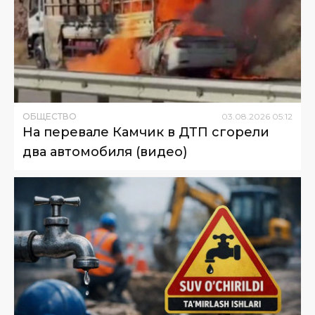
ОБЩЕСТВО
03
.
08
.
2026
05
:
12
На перевале Камчик в ДТП сгорели
два автомобиля (видео)