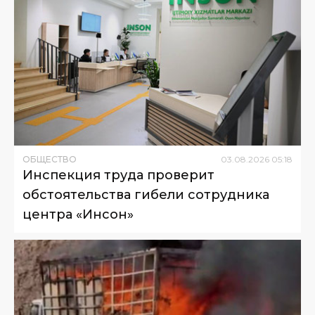
ОБЩЕСТВО
03
.
08
.
2026
05
:
18
Инспекция труда проверит
обстоятельства гибели сотрудника
центра «Инсон»