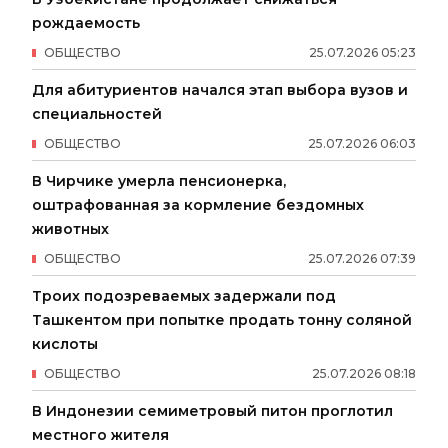
рождаемость
ОБЩЕСТВО
25
.
07
.
2026
05
:
23
Для абитуриентов начался этап выбора вузов и
специальностей
ОБЩЕСТВО
25
.
07
.
2026
06
:
03
В Чирчике умерла пенсионерка,
оштрафованная за кормление бездомных
животных
ОБЩЕСТВО
25
.
07
.
2026
07
:
39
Троих подозреваемых задержали под
Ташкентом при попытке продать тонну соляной
кислоты
ОБЩЕСТВО
25
.
07
.
2026
08
:
18
В Индонезии семиметровый питон проглотил
местного жителя