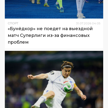
СПОРТ
31
.
07
.
2026
04
:
05
«Бунёдкор» не поедет на выездной
матч Суперлиги из-за финансовых
проблем