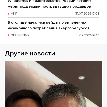
Wildberries и правительство России готовят
меры поддержки пострадавших продавцов
МИР
31
.
07
.
2026
17
:
08
В столице начались рейды по выявлению
незаконного потребления энергоресурсов
ОБЩЕСТВО
31
.
07
.
2026
16
:
43
Другие новости