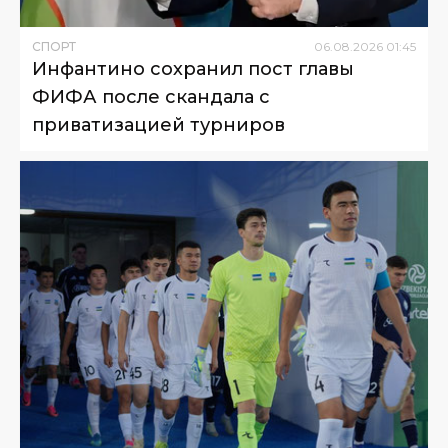
СПОРТ
06
.
08
.
2026
01
:
45
Инфантино сохранил пост главы
ФИФА после скандала с
приватизацией турниров