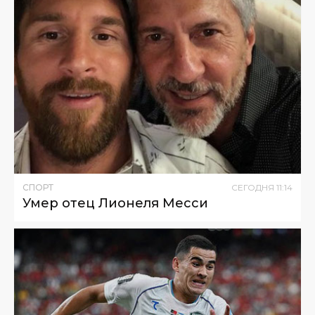
СПОРТ
СЕГОДНЯ
11
:
14
Умер отец Лионеля Месси