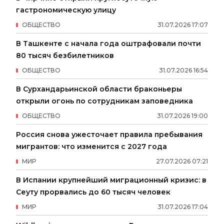
гастрономическую улицу
ОБЩЕСТВО
31
.
07
.
2026
17
:
07
В Ташкенте с начала года оштрафовали почти
80 тысяч безбилетников
ОБЩЕСТВО
31
.
07
.
2026
16
:
54
В Сурхандарьинской области браконьеры
открыли огонь по сотрудникам заповедника
ОБЩЕСТВО
31
.
07
.
2026
19
:
00
Россия снова ужесточает правила пребывания
мигрантов: что изменится с 2027 года
МИР
27
.
07
.
2026
07
:
21
В Испании крупнейший миграционный кризис: в
Сеуту прорвались до 60 тысяч человек
МИР
31
.
07
.
2026
17
:
04