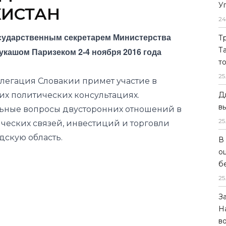
У
КИСТАН
24
осударственным секретарем Министерства
Т
Т
укашом Паризеком 2-4 ноября 2016 года
т
25
елегация Словакии примет участие в
х политических консультациях.
Д
в
льные вопросы двусторонних отношений в
25
еских связей, инвестиций и торговли
дскую область.
В
о
б
25
З
Н
в