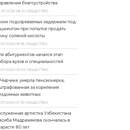
правления благоустройства
.
07
.
2026
08
:
10
,
ОБЩЕСТВО
роих подозреваемых задержали под
ашкентом при попытке продать
онну соляной кислоты
.
07
.
2026
08
:
18
,
ОБЩЕСТВО
ля абитуриентов начался этап
ыбора вузов и специальностей
.
07
.
2026
06
:
03
,
ОБЩЕСТВО
 Чирчике умерла пенсионерка,
штрафованная за кормление
ездомных животных
.
07
.
2026
07
:
39
,
ОБЩЕСТВО
аслуженная артистка Узбекистана
асиба Мадрахимова скончалась в
озрасте 80 лет