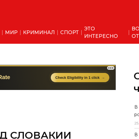
ЭТО
ВО
МИР
КРИМИНАЛ
СПОРТ
ИНТЕРЕСНО
ОТ
В
р
25
Д СЛОВАКИИ
В