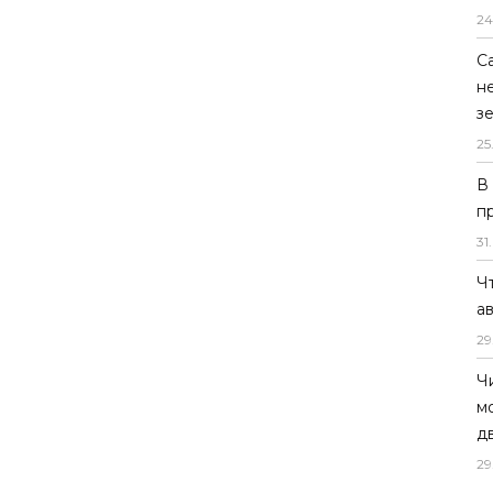
24
С
н
з
25
В
п
31
.
Ч
а
29
Ч
м
д
29