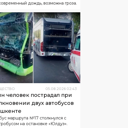
ковременный дождь, возможна гроза.
ЩЕСТВО
05
.
08
.
2026
02
:
43
н человек пострадал при
лкновении двух автобусов
ашкенте
бус маршрута №17 столкнулся с
тробусом на остановке «Юлдуз».