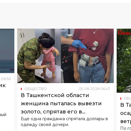
6
06
:
55
ик
ОБЩЕСТВО
05
.
08
.
2026
06
:
47
о
В Ташкентской области
ОБ
женщина пыталась вывезти
В Т
золото, спрятав его в
оса
ный
Еще одна гражданка спрятала доллары в
подгузнике ребенка
вет
одежду своей дочери.
По г