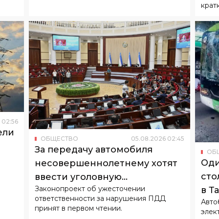
крат
02
:
56
ели
ОБЩЕСТВО
05
.
08
.
2026
02
:
45
За передачу автомобиля
ОБ
Оди
несовершеннолетнему хотят
сто
ввести уголовную
Законопроект об ужесточении
в Т
ответственность
ответственности за нарушения ПДД
Авто
принят в первом чтении.
элек