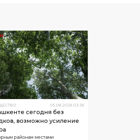
ЩЕСТВО
05
.
08
.
2026
03
:
36
ашкенте сегодня без
дков, возможно усиление
ра
орным районам местами