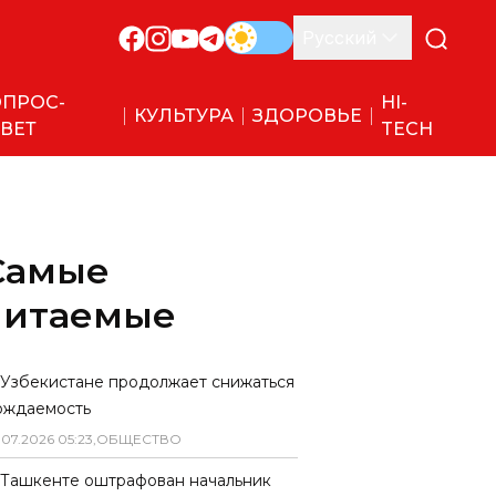
Русский
ПРОС-
HI-
КУЛЬТУРА
ЗДОРОВЬЕ
ВЕТ
TECH
Самые
читаемые
 Узбекистане продолжает снижаться
ождаемость
.
07
.
2026
05
:
23
,
ОБЩЕСТВО
 Ташкенте оштрафован начальник