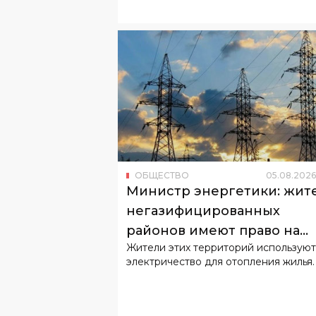
ОБЩЕСТВО
05
.
08
.
2026
Министр энергетики: жит
негазифицированных
районов имеют право на
Жители этих территорий используют
льготный тариф
электричество для отопления жилья.