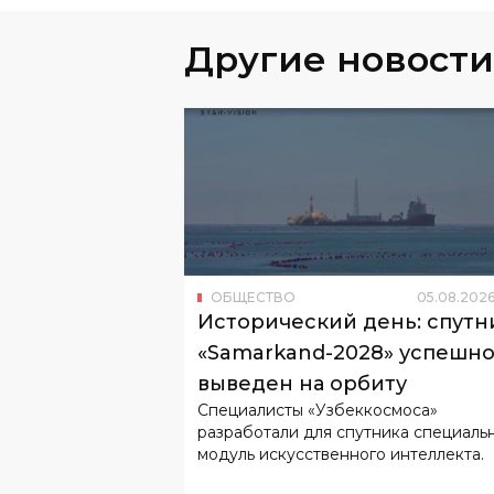
Другие новости
ОБЩЕСТВО
05
.
08
.
202
Исторический день: спутн
«Samarkand-2028» успешн
выведен на орбиту
Специалисты «Узбеккосмоса»
разработали для спутника специаль
модуль искусственного интеллекта.