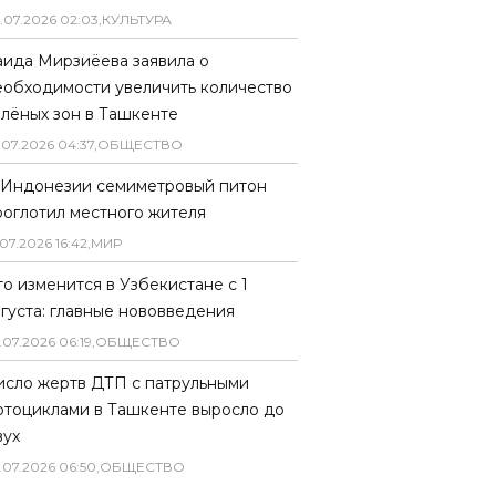
.
07
.
2026
02
:
03
,
КУЛЬТУРА
аида Мирзиёева заявила о
еобходимости увеличить количество
елёных зон в Ташкенте
.
07
.
2026
04
:
37
,
ОБЩЕСТВО
 Индонезии семиметровый питон
роглотил местного жителя
07
.
2026
16
:
42
,
МИР
то изменится в Узбекистане с 1
вгуста: главные нововведения
.
07
.
2026
06
:
19
,
ОБЩЕСТВО
исло жертв ДТП с патрульными
отоциклами в Ташкенте выросло до
вух
.
07
.
2026
06
:
50
,
ОБЩЕСТВО