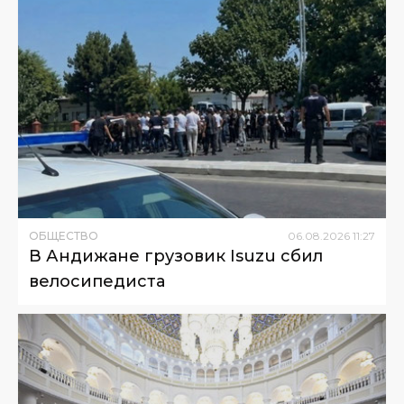
ОБЩЕСТВО
06
.
08
.
2026
11
:
27
В Андижане грузовик Isuzu сбил
велосипедиста