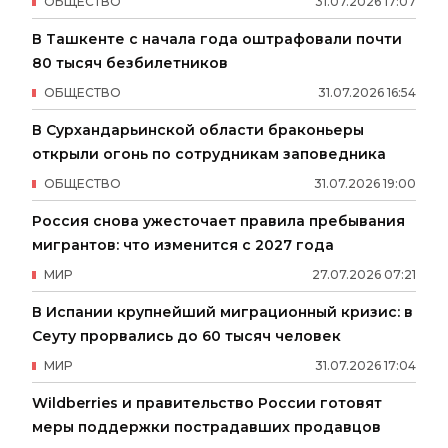
ОБЩЕСТВО
31
.
07
.
2026
17
:
07
В Ташкенте с начала года оштрафовали почти
80 тысяч безбилетников
ОБЩЕСТВО
31
.
07
.
2026
16
:
54
В Сурхандарьинской области браконьеры
открыли огонь по сотрудникам заповедника
ОБЩЕСТВО
31
.
07
.
2026
19
:
00
Россия снова ужесточает правила пребывания
мигрантов: что изменится с 2027 года
МИР
27
.
07
.
2026
07
:
21
В Испании крупнейший миграционный кризис: в
Сеуту прорвались до 60 тысяч человек
МИР
31
.
07
.
2026
17
:
04
Wildberries и правительство России готовят
меры поддержки пострадавших продавцов