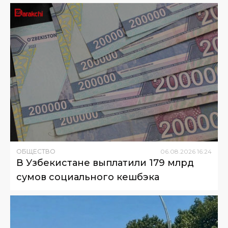
ОБЩЕСТВО
06
.
08
.
2026
16
:
24
В Узбекистане выплатили 179 млрд
сумов социального кешбэка