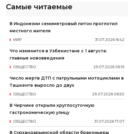
Самые читаемые
В Индонезии семиметровый питон проглотил
местного жителя
МИР
31
.
07
.
2026
16
:
42
Что изменится в Узбекистане с 1 августа:
главные нововведения
ОБЩЕСТВО
29
.
07
.
2026
06
:
19
Число жертв ДТП с патрульными мотоциклами в
Ташкенте выросло до двух
ОБЩЕСТВО
29
.
07
.
2026
06
:
50
В Чирчике открыли круглосуточную
гастрономическую улицу
ОБЩЕСТВО
31
.
07
.
2026
17
:
07
В Сурхандарьинской области браконьеры