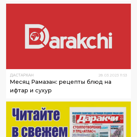
ДАСТАРХАН
28
.
03
.
2023
11
:
53
Месяц Рамазан: рецепты блюд на
ифтар и сухур