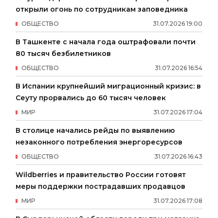
открыли огонь по сотрудникам заповедника
ОБЩЕСТВО
31
.
07
.
2026
19
:
00
В Ташкенте с начала года оштрафовали почти
80 тысяч безбилетников
ОБЩЕСТВО
31
.
07
.
2026
16
:
54
В Испании крупнейший миграционный кризис: в
Сеуту прорвались до 60 тысяч человек
МИР
31
.
07
.
2026
17
:
04
В столице начались рейды по выявлению
незаконного потребления энергоресурсов
ОБЩЕСТВО
31
.
07
.
2026
16
:
43
Wildberries и правительство России готовят
меры поддержки пострадавших продавцов
МИР
31
.
07
.
2026
17
:
08