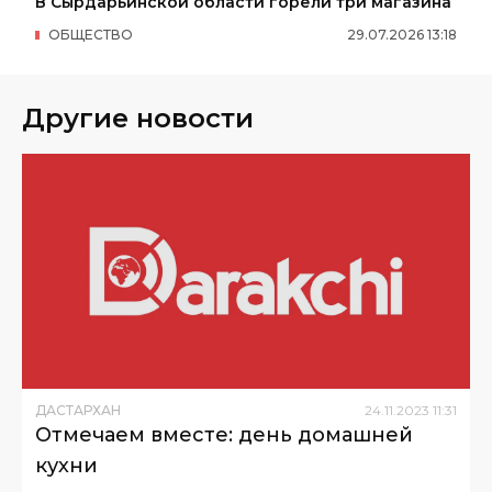
В Сырдарьинской области горели три магазина
ОБЩЕСТВО
29
.
07
.
2026
13
:
18
Другие новости
ДАСТАРХАН
24
.
11
.
2023
11
:
31
Отмечаем вместе: день домашней
кухни