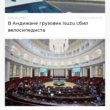
ОБЩЕСТВО
06
.
08
.
2026
11
:
27
В Андижане грузовик Isuzu сбил
велосипедиста