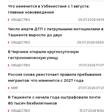
Что изменится в Узбекистане с 1 августа:
главные нововведения
ОБЩЕСТВО
29
.
07
.
2026
06
:
19
Число жертв ДТП с патрульными мотоциклами в
Ташкенте выросло до двух
ОБЩЕСТВО
29
.
07
.
2026
06
:
50
В Чирчике открыли круглосуточную
гастрономическую улицу
ОБЩЕСТВО
31
.
07
.
2026
17
:
07
Россия снова ужесточает правила пребывания
мигрантов: что изменится с 2027 года
МИР
27
.
07
.
2026
07
:
21
В Ташкенте с начала года оштрафовали почти
80 тысяч безбилетников
ОБЩЕСТВО
31
.
07
.
2026
16
:
54