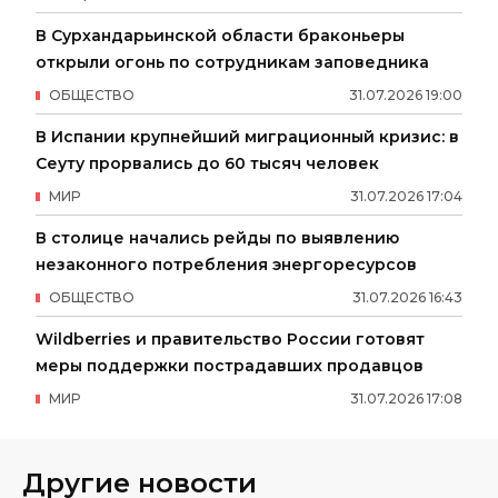
В Сурхандарьинской области браконьеры
открыли огонь по сотрудникам заповедника
ОБЩЕСТВО
31
.
07
.
2026
19
:
00
В Испании крупнейший миграционный кризис: в
Сеуту прорвались до 60 тысяч человек
МИР
31
.
07
.
2026
17
:
04
В столице начались рейды по выявлению
незаконного потребления энергоресурсов
ОБЩЕСТВО
31
.
07
.
2026
16
:
43
Wildberries и правительство России готовят
меры поддержки пострадавших продавцов
МИР
31
.
07
.
2026
17
:
08
Другие новости