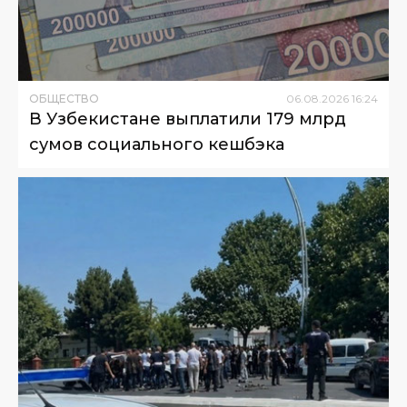
ОБЩЕСТВО
06
.
08
.
2026
16
:
24
В Узбекистане выплатили 179 млрд
сумов социального кешбэка